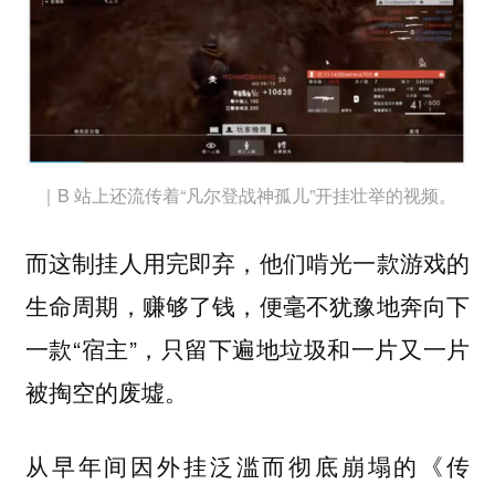
｜B 站上还流传着“凡尔登战神孤儿”开挂壮举的视频。
而这制挂人用完即弃，他们啃光一款游戏的
生命周期，赚够了钱，便毫不犹豫地奔向下
一款“宿主”，只留下遍地垃圾和一片又一片
被掏空的废墟。
从早年间因外挂泛滥而彻底崩塌的《传