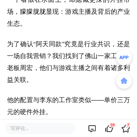
场，朦朦胧胧显现：游戏主播及背后的产业
生态。
为了确认“阿天同款”究竟是行业共识，还是
一场自我营销？我们找到了佛山一家工作室
老板周宏，他们与游戏主播之间有着诸多利
益关联。
他的配置与李东的工作室类似——单价三万
元的硬件外挂。
39
7
写评论...
在他的理解中，主播开外挂再正常不过。尽