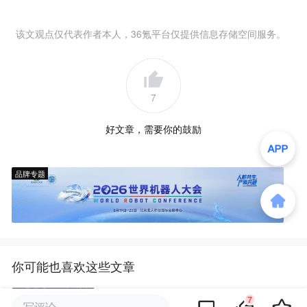
该文观点仅代表作者本人，36氪平台仅提供信息存储空间服务。
7
好文章，需要你的鼓励
品牌专题
你可能也喜欢这些文章
7
对话腾讯3A单机新作主创：已开
写评论...