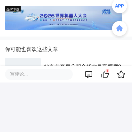
品牌专题
你可能也喜欢这些文章
北京首套房公积金贷款最高额度3
1
40万，五环内购房社保或纳税满
写评论...
一年即可！
全国二手房出现了惊人变化
长沙3个新开商场，狂揽近70家首