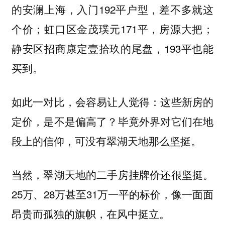
的
，入门192平户型，差不多就这
安澜上海
个价；虹口区
171平，房源大把；
金茂璞元
静安区
的尾盘，193平也能
招商康定壹拾玖
买到。
如此一对比，会容易让人觉得：这些新房的
定价，是不是偏高了？毕竟外界对它们在地
段上的信仰，可没有翠湖天地那么坚挺。
当然，翠湖天地的二手房挂牌价还很坚挺。
25万、28万甚至31万一平的标价，像一面面
昂贵而孤独的旗帜，在风中挺立。