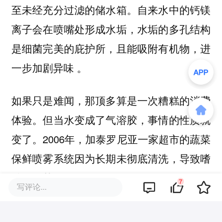
至未经充分过滤的储水箱。自来水中的钙镁
离子会在喷嘴处形成水垢，水垢的多孔结构
是细菌完美的庇护所，且能吸附有机物，进
一步加剧异味 。
如果只是难闻，那顶多算是一次糟糕的消费
体验。但当水变成了气溶胶，事情的性质就
变了。2006年，加泰罗尼亚一家超市的蔬菜
保鲜喷雾系统因为长期未彻底清洗，导致嗜
肺军团菌（Legionella pneumophila）在管道
7
写评论...
内大量繁殖，最终喷出的带菌水雾导致12名
顾客感染了严重的肺炎。