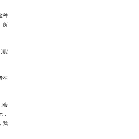
这种
、所
们能
者在
。
们会
元，
，我