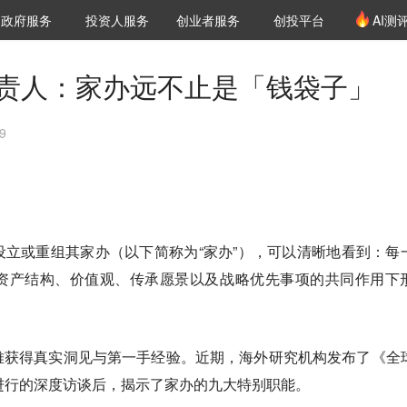
创投发布
项目推荐
核心服务
LP源计划
政府服务
投资人服务
创业者服务
创投平台
AI测
36氪Pro
VClub
VClub投资机构库
创投氪堂
城市之窗
投资机构职位推介
企业入驻
投资人认证
负责人：家办远不止是「钱袋子」
9
立或重组其家办（以下简称为“家办”），可以清晰地看到：每
资产结构、价值观、传承愿景以及战略优先事项的共同作用下
难获得真实洞见与第一手经验。近期，海外研究机构发布了《全
进行的深度访谈后，揭示了家办的九大特别职能。