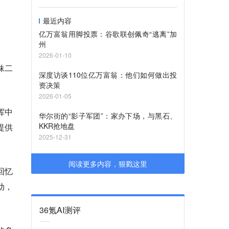
最近内容
亿万富翁用脚投票：谷歌联创佩奇“逃离”加
州
2026-01-10
妹二
深度访谈110位亿万富翁：他们如何做出投
资决策
2026-01-05
挥中
华尔街的“影子军团”：家办下场，与黑石、
KKR抢地盘
提供
2025-12-31
阅读更多内容，狠戳这里
回忆
动，
36氪AI测评