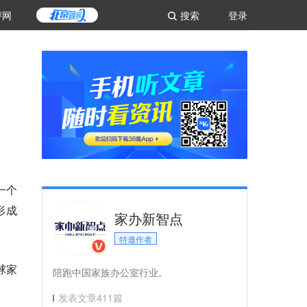
评网
搜索
登录
一个
形成
家办新智点
特邀作者
球家
陪跑中国家族办公室行业。
发表文章
411
篇