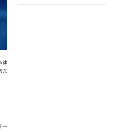
法律
股东
于一