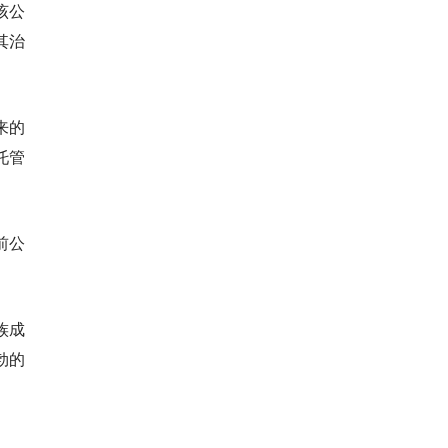
该公
其治
来的
托管
前公
族成
勃的