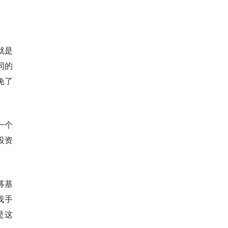
就是
同的
免了
一个
投资
募基
我手
是这