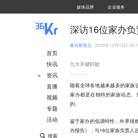
36氪Auto
数字时氪
企业号
未来消费
智能涌现
未来城市
启动Power on
媒体品牌
企业服务
企服点评
36氪出海
36氪研究院
潮生TIDE
36氪企服点评
36Kr研究院
36氪财经
职场bonus
36碳
后浪研究所
36Kr创新咨询
暗涌Waves
硬氪
氪睿研究院
深访16位家办
家办新智点
·
2025年12月12日 03:1
首页
快讯
九大关键职能
资讯
随着全球各地越来越多的家族设
直播
最新
推荐
家办都是在独特的家族动态、
创投
财经
视频
汽车
AI
的。
专题
科技
项目推荐
活动
专精特新
安徽
鉴于家办的低调特性，外界很
办报告》，与16位家族负责人
搜索