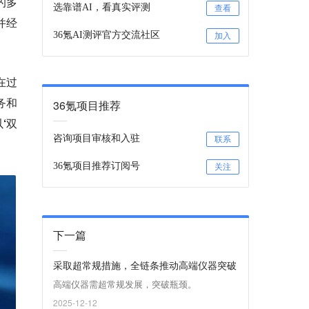
的多
选靠谱AI，看真实评测
查看
并经
36氪AI测评官方交流社区
加入
在过
务和
36氪项目推荐
‘双
咨询项目审核和入驻
联系
36氪项目推荐订阅号
关注
下一篇
采取超常规措施，全链条推动高端仪器突破
高端仪器需超常规发展，突破瓶颈。
2025-12-12