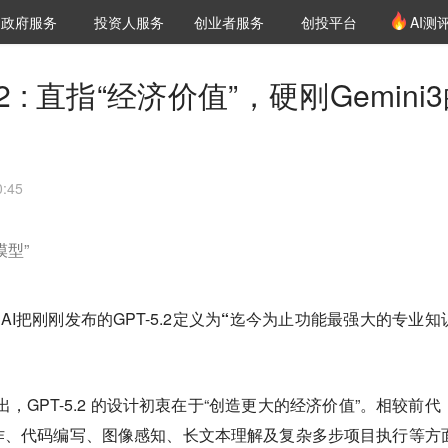
创投发布
项目推荐
核心服务
LP源计划
政府服务
投资人服务
创业者服务
创投平台
AI测
36氪Pro
VClub
VClub投资机构库
创投氪堂
城市之窗
投资机构职位推介
企业入驻
投资人认证
2 : 直指“经济价值”，硬刚Gemini
:45
型”
AI把刚刚发布的GPT-5.2定义为
“迄今为止功能最强大的专业知
出，GPT-5.2 的设计初衷在于“创造更大的经济价值”。相较前代
作、代码编写、图像感知、长文本理解及复杂多步项目执行等方