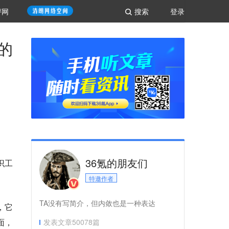
评网
搜索
登录
3的
36氪的朋友们
识工
特邀作者
TA没有写简介，但内敛也是一种表达
，它
面，
发表文章
50078
篇