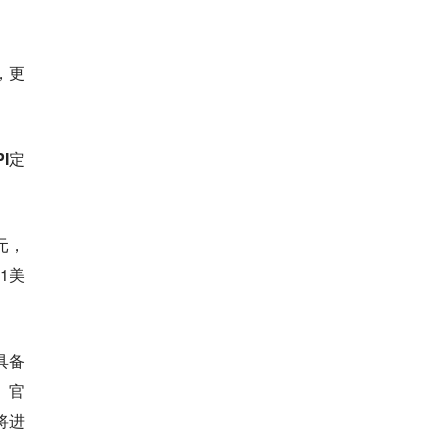
，更
I定
美元，
21美
具备
。官
将进