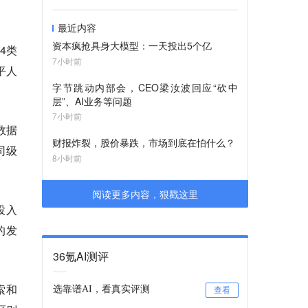
最近内容
资本疯抢具身大模型：一天投出5个亿
4类
7小时前
平人
字节跳动内部会，CEO梁汝波回应“砍中
层”、AI业务等问题
7小时前
、数据
财报炸裂，股价暴跌，市场到底在怕什么？
司级
8小时前
阅读更多内容，狠戳这里
投入
的发
36氪AI测评
索和
选靠谱AI，看真实评测
查看