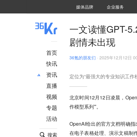
36氪Auto
数字时氪
企业号
未来消费
智能涌现
未来城市
启动Power on
媒体品牌
企业服务
企服点评
36氪出海
36氪研究院
潮生TIDE
36氪企服点评
36Kr研究院
36氪财经
职场bonus
36碳
后浪研究所
36Kr创新咨询
暗涌Waves
硬氪
氪睿研究院
一文读懂GPT-5.
剧情未出现
首页
36氪的朋友们
·
2025年12月12日 00
快讯
资讯
定位为“最强大的专业知识工作模
直播
最新
推荐
创投
财经
视频
北京时间12月12日凌晨，Open
汽车
AI
作模型系列”。
专题
科技
项目推荐
活动
专精特新
安徽
OpenAI给出的官方文档明确指
在电子表格处理、演示文稿制
搜索