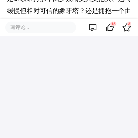
缓慢但相对可信的象牙塔？还是拥抱一个由
算法驱动、泥沙俱下但在此刻就能触达未来
15
3
写评论...
的数据海洋？
ICML 2026的政策将在未来几年内面临巨大
的执行挑战。
如何界定「辅助」与「代笔」的边界？
如何确保富裕机构与贫穷机构的公平？
当大多数人都习惯了Policy B的便利，Policy