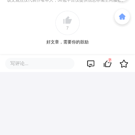
7
好文章，需要你的鼓励
7
品牌专题
写评论...
你可能也喜欢这些文章
北京首套房公积金贷款最高额度3
40万，五环内购房社保或纳税满
一年即可！