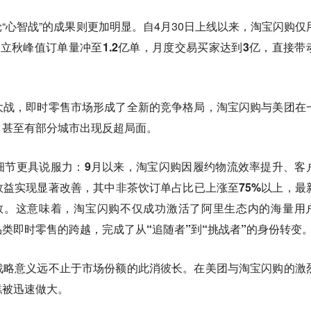
“心智战”的成果则更加明显。自4月30日上线以来，淘宝闪购仅
月立秋峰值订单量冲至1.2亿单，月度交易买家达到3亿，直接带
大战，即时零售市场形成了全新的竞争格局，
淘宝闪购与美团在
，甚至有部分城市出现反超局面。
细节更具说服力：
9月以来，淘宝闪购因履约物流效率提升、客
益实现显著改善，其中非茶饮订单占比已上涨至75%以上，最
数。这意味着，淘宝闪购不仅成功激活了阿里生态内的海量用
类即时零售的跨越，完成了从“追随者”到“挑战者”的身份转变
战略意义远不止于市场份额的此消彼长。
在美团与淘宝闪购的激
糕被迅速做大。