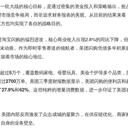
第一轮大战的核心目标，是
通过密集的资金投入和策略输出，抢
塑市场竞争格局，而非追求财务报表的美观。从目前的结果来看
双方也均实现了各自的战略目的。
淘宝闪购的猛烈进攻，核心商业收入出现2.8%的同比下降，
并未动摇
。作为即时零售赛道的领航者，美团闪购凭借多年积累
占据着市场的核心地位。
已超过5万个
，覆盖数码家电、母婴玩具、美妆个护等多个品类，
2700万单
。美团三季度财报数据显示，
美团闪购的便利店和
27.9%和62%。‌这些纯粹的增量消费数据，进一步印证了美团
，美团内部反而激发了众志成城的凝聚力，在供应链优化、商家
了自身的业务壁垒。