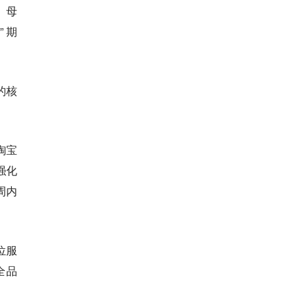
、母
” 期
的核
淘宝
强化
周内
位服
全品