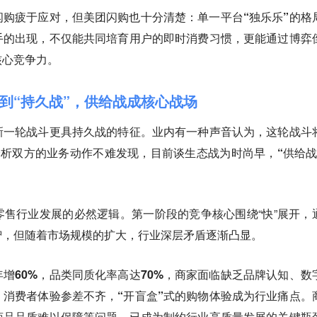
闪购疲于应对，但美团闪购也十分清楚：
单一平台“独乐乐”的格
手的出现，不仅能共同培育用户的即时消费习惯，更能通过博弈
核心竞争力。
”到“持久战”，供给战成核心战场
新一轮战斗更具持久战的特征。业内有一种声音认为，这轮战斗
分析双方的业务动作不难发现，
目前谈生态战为时尚早，“供给战
售行业发展的必然逻辑。第一阶段的竞争核心围绕“快”展开，
智，但随着市场规模的扩大，行业深层矛盾逐渐凸显。
增60%，品类同质化率高达70%，商家面临缺乏品牌认知、数
消费者体验参差不齐，“开盲盒”式的购物体验成为行业痛点。
商品品质难以保障等问题，已成为制约行业高质量发展的关键瓶