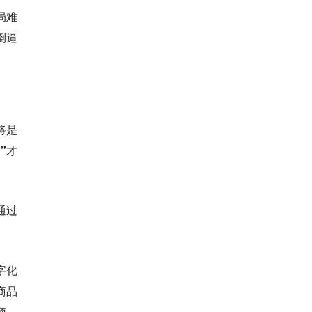
局难
倒逼
将是
”才
通过
字化
商品
颈。