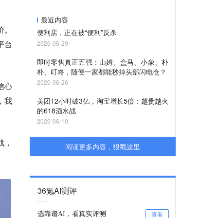
最近内容
价。
便利店，正在被“便利”反杀
平台
2026-06-29
即时零售真正五强：山姆、盒马、小象、朴
朴、叮咚，随便一家都能秒掉头部闪电仓？
2026-06-26
信心
，我
美团12小时破3亿，淘宝增长5倍：越贵越火
的618酒水战
2026-06-10
战，
阅读更多内容，狠戳这里
36氪AI测评
选靠谱AI，看真实评测
查看