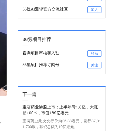
36氪AI测评官方交流社区
加入
36氪项目推荐
咨询项目审核和入驻
联系
36氪项目推荐订阅号
关注
下一篇
宝济药业港股上市：上半年亏1.8亿，大涨
超100%，市值189亿港元
。
宝济药业此次发行价为26.38港元，发行37,91
1,700股，募资总额为10亿港元。