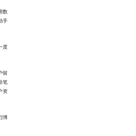
用数
动手
一度
户留
新笔
户资
。
烈博