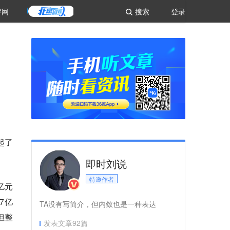
评网
搜索
登录
起了
即时刘说
特邀作者
亿元
7亿
TA没有写简介，但内敛也是一种表达
但整
发表文章
92
篇