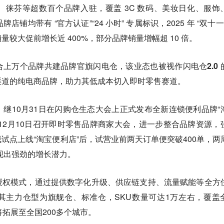
徕芬等超数百个品牌入驻，覆盖 3C 数码、美妆日化、服饰
店铺均带有 “官方认证”“24 小时” 专属标识，2025 年 “双十一
较大促前增长近 400%，部分品牌销量增幅超 10 倍。
上万个品牌共建品牌官旗闪电仓，该业态也被视作闪电仓2.0 
渠道的纯电商品牌，助力其低成本切入即时零售赛道。
继10月31日在闪购仓生态大会上正式发布全新连锁便利品牌“
12月10日召开即时零售品牌商家大会，进一步整合品牌资源，
试点上线“淘宝便利店”后，试营业前两天订单便突破400单，两
展现出强劲的增长潜力。
授权模式，通过提供数字化升级、供应链支持、流量赋能等全方
其主力仓型为旗舰仓、标准仓，SKU数量可达1万左右，覆盖
将拓展至全国200多个城市。