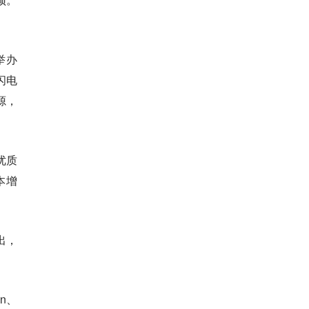
举办
闪电
源，
优质
本增
出，
n、