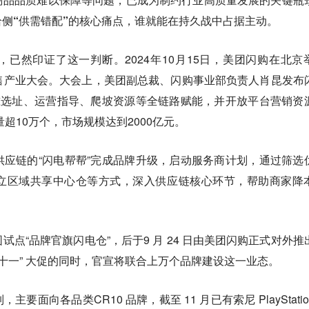
侧“供需错配”的核心痛点，谁就能在持久战中占据主动。
已然印证了这一判断。2024年10月15日，美团闪购在北京
零售产业大会。大会上，美团副总裁、闪购事业部负责人肖昆发布
准选址、运营指导、爬坡资源等全链路赋能，并开放平台营销资
量超10万个，市场规模达到2000亿元。
应链的“闪电帮帮”完成品牌升级，启动服务商计划，通过筛选
立区域共享中心仓等方式，深入供应链核心环节，帮助商家降
点“品牌官旗闪电仓”，后于9 月 24 日由美团闪购正式对外推
 “双十一” 大促的同时，官宣将联合上万个品牌建设这一业态。
面向各品类CR10 品牌，截至 11 月已有索尼 PlayStatio