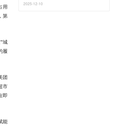
2025-12-10
占用
，第
但
“城
的履
美团
超市
在即
赋能