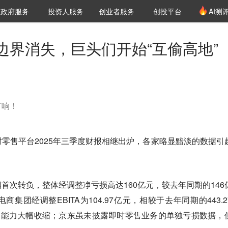
创投发布
项目推荐
核心服务
LP源计划
政府服务
投资人服务
创业者服务
创投平台
AI测
36氪Pro
VClub
VClub投资机构库
创投氪堂
城市之窗
投资机构职位推介
企业入驻
投资人认证
边界消失，巨头们开始“互偷高地”
打响！
零售平台2025年三季度财报相继出炉，各家略显黯淡的数据引
首次转负，整体经调整净亏损高达160亿元，较去年同期的146
集团经调整EBITA为104.97亿元，相较于去年同期的443.2
盈利能力大幅收缩；京东虽未披露即时零售业务的单独亏损数据，