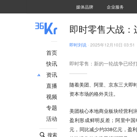
36氪Auto
数字时氪
企业号
未来消费
智能涌现
未来城市
启动Power on
媒体品牌
企业服务
企服点评
36氪出海
36氪研究院
潮生TIDE
36氪企服点评
36Kr研究院
36氪财经
职场bonus
36碳
后浪研究所
36Kr创新咨询
暗涌Waves
硬氪
氪睿研究院
即时零售大战：
即时刘说
·
2025年12月10日 03:51
首页
快讯
即时零售：新的一轮战争已经
资讯
随着美团、阿里、京东三大即时
直播
最新
推荐
资本市场的格外关注。
创投
财经
视频
汽车
AI
专题
美团核心本地商业板块经营利润
科技
项目推荐
活动
专精特新
安徽
盈利形成鲜明反差；阿里中国电商
元，同比减少约338亿元‌，
搜索