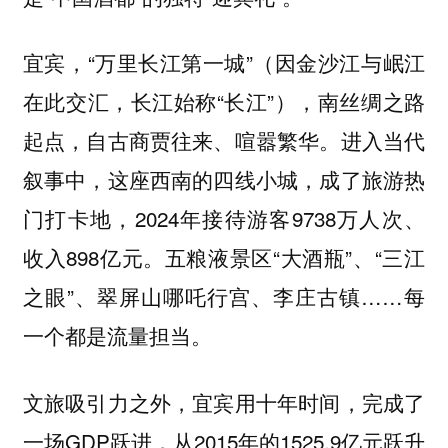
宜宾，“万里长江第一城”（因金沙江与岷江
在此交汇，长江始称“长江”），南丝绸之路
起点，自古商贾往来、喧嚣繁华。进入当代
叙事中，这座西南的四线小城，成了旅游热
门打卡地，2024年接待游客9738万人次、
收入898亿元。五粮液景区“大酒瓶”、“三江
之眼”、翠屏山哪吒行宫、李庄古镇……每
一个都是流量担当。
文旅吸引力之外，宜宾用十年时间，完成了
一场GDP跃进，从2015年的1525.9亿元跃升