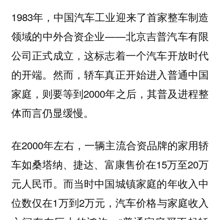
1983年，中国汽车工业迎来了首家整车制造
领域的中外合资企业——北京吉普汽车有限
公司正式成立，这标志着一个汽车开放时代
的开端。然而，轿车真正开始进入普通中国
家庭，则要等到2000年之后，其普及进程整
体而言仍显缓慢。
在2000年左右，一辆主流合资品牌的家用轿
车如桑塔纳、捷达、富康售价在15万至20万
元人民币。而当时中国城镇家庭的年收入中
位数仅在1万到2万元，汽车价格与家庭收入