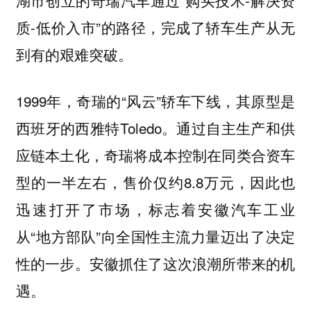
湖市创立的奇瑞汽车通过“购买技术-解决资
质-低价入市”的路径，完成了轿车生产从无
到有的艰难突破。
1999年，奇瑞的“风云”轿车下线，其原型是
西班牙的西雅特Toledo。通过自主生产和供
应链本土化，奇瑞将成本控制在同类合资车
型的一半左右，售价仅约8.8万元，因此也
迅速打开了市场，标志着安徽汽车工业
从“地方部队”向全国性主流力量迈出了决定
性的一步。安徽抓住了这次浪潮所带来的机
遇。