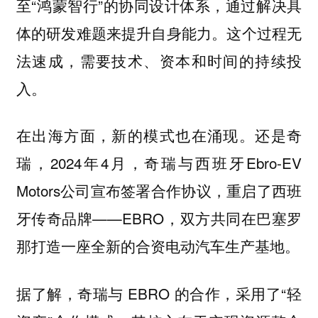
至“鸿蒙智行”的协同设计体系，通过解决具
体的研发难题来提升自身能力。这个过程无
法速成，需要技术、资本和时间的持续投
入。
在出海方面，新的模式也在涌现。还是奇
瑞，2024年4月，奇瑞与西班牙Ebro-EV
Motors公司宣布签署合作协议，重启了西班
牙传奇品牌——EBRO，双方共同在巴塞罗
那打造一座全新的合资电动汽车生产基地。
据了解，奇瑞与 EBRO 的合作，采用了“轻