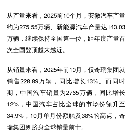
从产量来看，2025前10个月，安徽汽车产量
约为275.55万辆、新能源汽车产量达143.03
万辆，继续保持全国第一位，距年度产量首
次全国登顶越来越近。
从销量来看，2025年前10月，仅奇瑞集团就
销售228.89万辆，同比增长13%。而同时
期，中国汽车销量为2765万辆，同比增长
12%，中国汽车占比全球的市场份额升至
34.9%，10月单月份额触及38%的高点，奇
瑞集团则跻身全球销量前十。