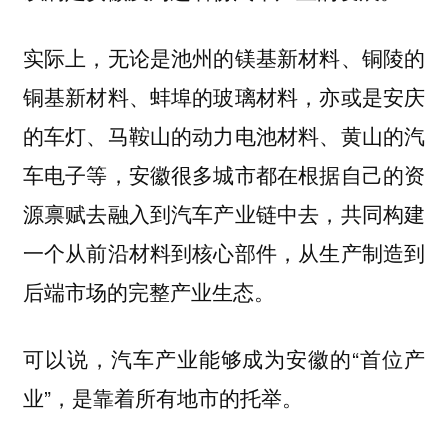
实际上，无论是池州的镁基新材料、铜陵的
铜基新材料、蚌埠的玻璃材料，亦或是安庆
的车灯、马鞍山的动力电池材料、黄山的汽
车电子等，安徽很多城市都在根据自己的资
源禀赋去融入到汽车产业链中去，共同构建
一个从前沿材料到核心部件，从生产制造到
后端市场的完整产业生态。
可以说，汽车产业能够成为安徽的“首位产
业”，是靠着所有地市的托举。