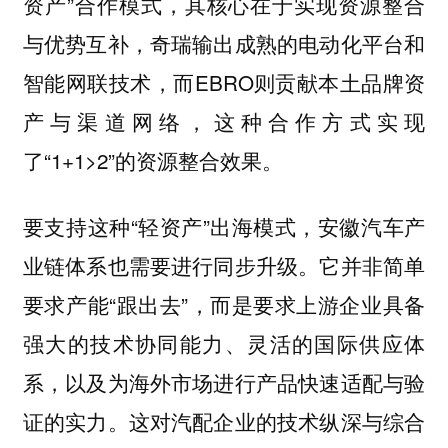
资产”合作模式，其核心在于实现资源整合
与优势互补，奇瑞输出成熟的电动化平台和
智能网联技术，而EBRO则贡献本土品牌资
产与渠道网络，这种合作方式实现
了“1+1>2”的资源整合效果。
要支持这种“轻资产”出海模式，安徽汽车产
业链体系也需要进行同步升级。它并非简单
要求产能“跟出去”，而是要求上游企业具备
强大的技术协同能力、灵活的国际供应体
系，以及为海外市场进行产品快速适配与验
证的实力。这对汽配企业的技术纵深与综合