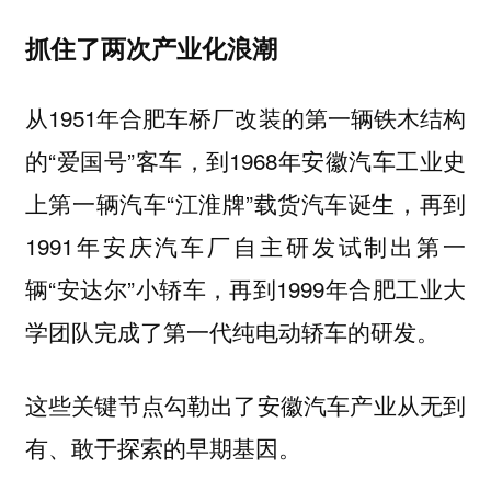
抓住了两次产业化浪潮
从1951年合肥车桥厂改装的第一辆铁木结构
的“爱国号”客车，到1968年安徽汽车工业史
上第一辆汽车“江淮牌”载货汽车诞生，再到
1991年安庆汽车厂自主研发试制出第一
辆“安达尔”小轿车，再到1999年合肥工业大
学团队完成了第一代纯电动轿车的研发。
这些关键节点勾勒出了安徽汽车产业从无到
有、敢于探索的早期基因。