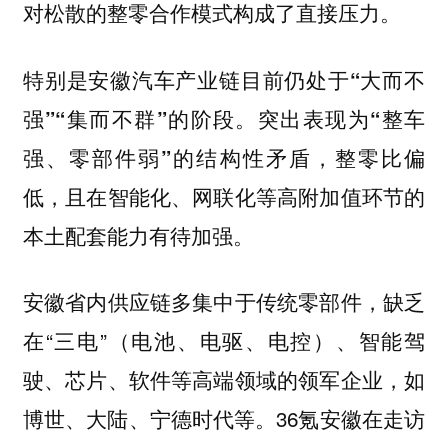
对松散的整零合作模式构成了直接压力。
特别是安徽汽车产业链目前仍处于“大而不
强”“集而不群”的阶段。突出表现为“整车
强、零部件弱”的结构性矛盾，整零比偏
低，且在智能化、网联化等高附加值环节的
本土配套能力有待加强。
安徽省内供应链多集中于传统零部件，缺乏
在“三电”（电池、电驱、电控）、智能驾
驶、芯片、软件等高端领域的领军企业，如
博世、大陆、宁德时代等。36氪安徽在走访