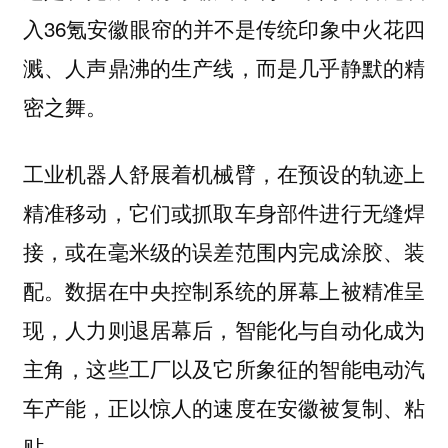
入36氪安徽眼帘的并不是传统印象中火花四
溅、人声鼎沸的生产线，而是几乎静默的精
密之舞。
工业机器人舒展着机械臂，在预设的轨迹上
精准移动，它们或抓取车身部件进行无缝焊
接，或在毫米级的误差范围内完成涂胶、装
配。数据在中央控制系统的屏幕上被精准呈
现，人力则退居幕后，智能化与自动化成为
主角，这些工厂以及它所象征的智能电动汽
车产能，正以惊人的速度在安徽被复制、粘
贴。