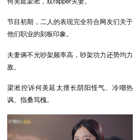
何美延梁淞，双rapper夫妻。
节目初期，二人的表现完全符合网友们关于
他们职业的刻板印象。
夫妻俩不光吵架频率高，吵架功力还势均力
敌。
梁淞控诉何美延太擅长阴阳怪气、冷嘲热
讽、指桑骂槐。