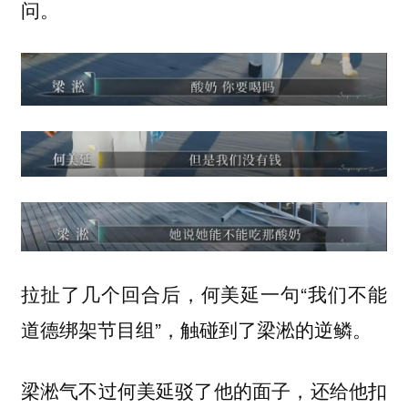
问。
拉扯了几个回合后，何美延一句“我们不能
道德绑架节目组”，触碰到了梁淞的逆鳞。
梁淞气不过何美延驳了他的面子，还给他扣