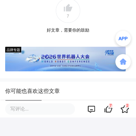
7
好文章，需要你的鼓励
品牌专题
你可能也喜欢这些文章
7
2
为了精萃WAIC里的海量信息，我
写评论...
们造了一张可视化地图｜全景PA
NORAMA