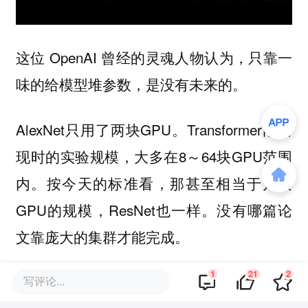
这位 OpenAI 曾经的灵魂人物认为，只靠一
味的给模型堆参数，是没有未来的。
AlexNet只用了两块GPU。Transformer刚出
现时的实验规模，大多在8～64块GPU范围
内。按今天的标准看，那甚至相当于几块
GPU的规模，ResNet也一样。
没有哪篇论
文靠庞大的集群才能完成。
1
21
2
比起算力的堆砌，对算法的研究也一样重
写评论...