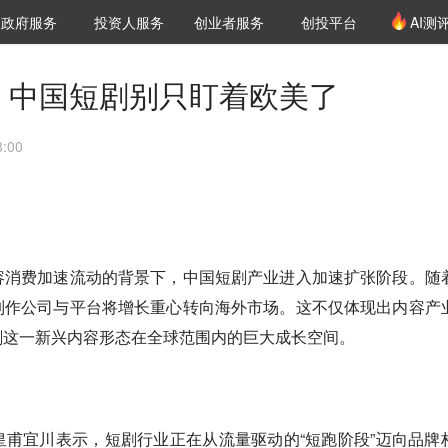
创投发布
项目推荐
核心服务
LP源计划
政府服务
投资人服务
创业者服务
创投平台
AI测
36氪Pro
VClub
VClub投资机构库
创投氪堂
城市之窗
投资机构职位推介
企业入驻
投资人认证
”，中国短剧别只盯着欧美了
:00
容消费加速流动的背景下，中国短剧产业进入加速扩张阶段。随
制作公司与平台将增长重心转向海外市场。这不仅体现出内容产
剧这一新兴内容形态在全球范围内的巨大成长空间。
甫宜川表示，短剧行业正在从流量驱动的“短跑阶段”迈向品牌