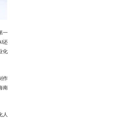
第一
I还
业化
制作
海南
化人