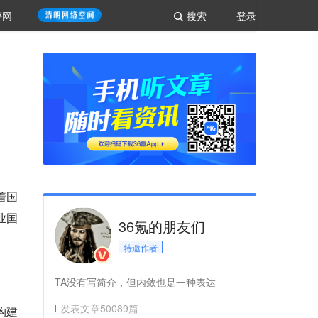
评网
搜索
登录
着国
业国
36氪的朋友们
特邀作者
TA没有写简介，但内敛也是一种表达
发表文章
50089
篇
构建