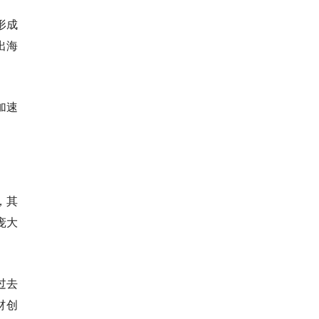
形成
出海
加速
，其
庞大
过去
材创