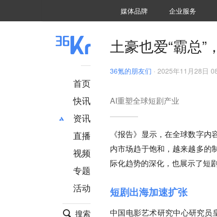
36氪Auto
数字时氪
企业号
未来消费
智能涌现
未来城市
启动Power on
媒体品牌
企业服务
企服点评
36氪出海
36氪研究院
潮生TIDE
36氪企服点评
36Kr研究院
36氪财经
职场bonus
36碳
后浪研究所
36Kr创新咨询
暗涌Waves
硬氪
氪睿研究院
土豪也爱“霸总
36氪的朋友们
·
2025年11月28日 08
首页
快讯
AI重塑全球短剧产业
资讯
《报告》显示，在全球数字内
直播
最新
推荐
内市场趋于饱和，越来越多的
创投
财经
视频
汽车
AI
际化趋势的深化，也展示了短
专题
科技
项目推荐
活动
专精特新
安徽
短剧出海加速扩张
中国电影艺术研究中心研究员皇
搜索