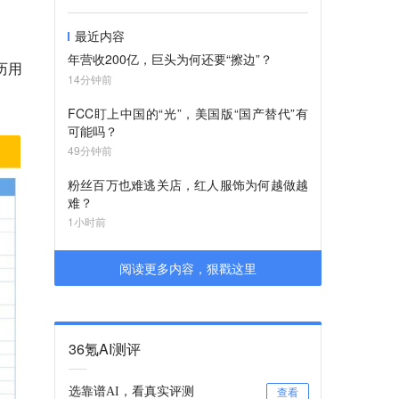
最近内容
年营收200亿，巨头为何还要“擦边”？
历用
14分钟前
FCC盯上中国的“光”，美国版“国产替代”有
可能吗？
49分钟前
粉丝百万也难逃关店，红人服饰为何越做越
难？
1小时前
阅读更多内容，狠戳这里
36氪AI测评
选靠谱AI，看真实评测
查看