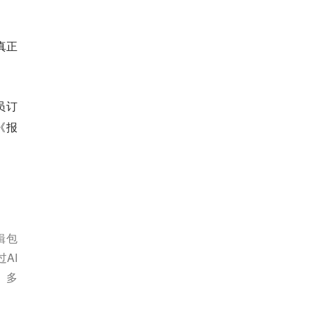
真正
员订
《报
辑包
AI
、多