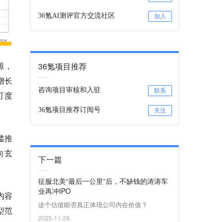
36氪AI测评官方交流社区
加入
源，
36氪项目推荐
增长
咨询项目审核和入驻
联系
可度
36氪项目推荐订阅号
关注
槛推
向玄
下一篇
征服北美“最后一公里”后，不缺钱的涛涛车
业再冲IPO
内容
这个估值能否真正体现公司内在价值？
型范
2025-11-28