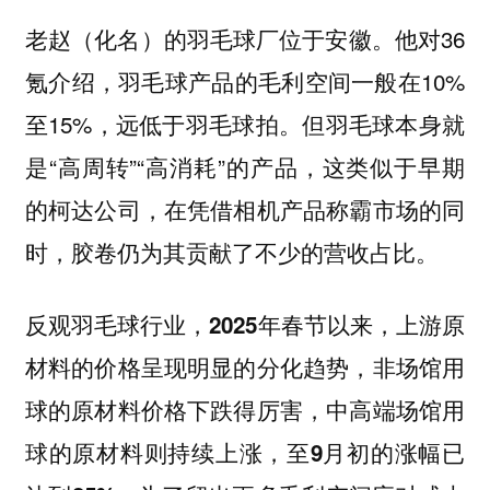
老赵（化名）的羽毛球厂位于安徽。他对36
氪介绍，羽毛球产品的毛利空间一般在10%
至15%，远低于羽毛球拍。但羽毛球本身就
是“高周转”“高消耗”的产品，
这类似于早期
的柯达公司，在凭借相机产品称霸市场的同
时，胶卷仍为其贡献了不少的营收占比。
反观羽毛球行业，2025年春节以来，上游原
材料的价格呈现明显的分化趋势，非场馆用
球的原材料价格下跌得厉害，中高端场馆用
球的原材料则持续上涨，至9月初的涨幅已