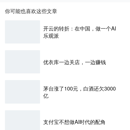
你可能也喜欢这些文章
开云的转折：在中国，做一个AI
乐观派
优衣库一边关店，一边赚钱
茅台涨了100元，白酒还欠3000
亿
支付宝不想做AI时代的配角