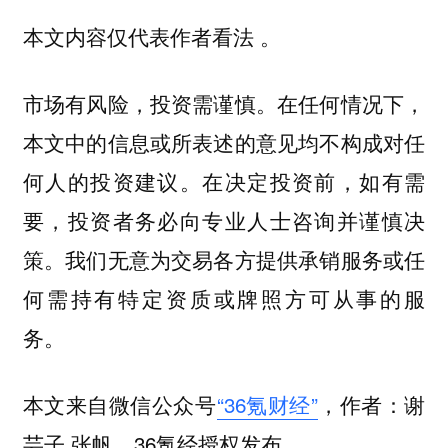
本文内容仅代表作者看法 。
市场有风险，投资需谨慎。在任何情况下，
本文中的信息或所表述的意见均不构成对任
何人的投资建议。在决定投资前，如有需
要，投资者务必向专业人士咨询并谨慎决
策。我们无意为交易各方提供承销服务或任
何需持有特定资质或牌照方可从事的服
务。
本文来自微信公众号
“36氪财经”
，作者：谢
芸子 张帆，36氪经授权发布。