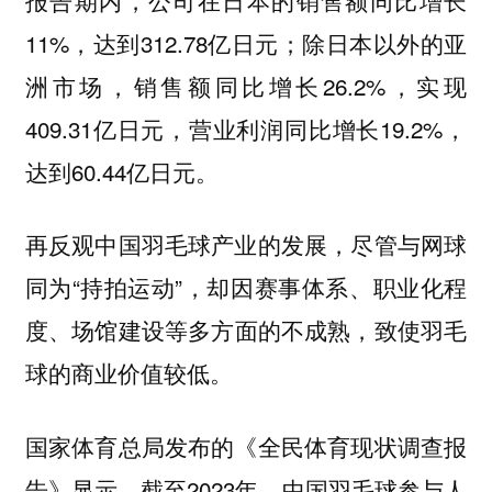
11%，达到312.78亿日元；除日本以外的亚
洲市场，销售额同比增长26.2%，实现
409.31亿日元，营业利润同比增长19.2%，
达到60.44亿日元。
再反观中国羽毛球产业的发展，尽管与网球
同为“持拍运动”，却因赛事体系、‌职业化程
度、场馆建设‌等多方面的不成熟，致使羽毛
球的商业价值较低。
国家体育总局发布的《全民体育现状调查报
告》显示，截至2023年，中国羽毛球参与人