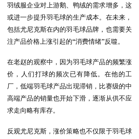
羽绒服企业对上游鹅、鸭绒的需求增多，这
或进一步提升羽毛球的生产成本。
在未来，
包括尤尼克斯在内的羽毛球品牌，也需要关
注产品价格上涨引起的“消费情绪”反噬。
在老赵的观察中，因为羽毛球产品的频繁涨
价，人们打球的频次已有降低。在他的工
厂，低端羽毛球产品出现滞销，比赛级的中
高端产品的销量也开始下滑，逐渐从供不应
求走向略有库存。
反观尤尼克斯，涨价策略也不仅限于羽毛球