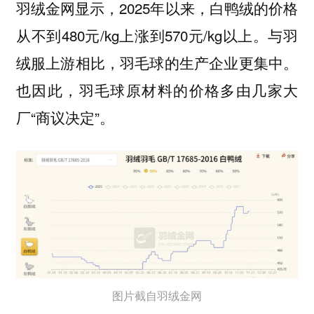
羽绒金网显示，2025年以来，白鸭绒的价格
从不到480元/kg上涨到570元/kg以上。与羽
绒服上游相比，羽毛球的生产企业更集中。
也因此，羽毛球原材料的价格多由几家大
厂“商议决定”。
图片截自羽绒金网