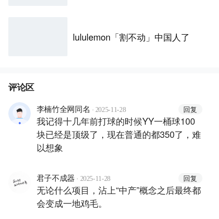
lululemon「割不动」中国人了
评论区
·
回复
李楠竹全网同名
2025-11-28
我记得十几年前打球的时候YY一桶球100
块已经是顶级了，现在普通的都350了，难
以想象
·
回复
君子不成器
2025-11-28
无论什么项目，沾上“中产”概念之后最终都
会变成一地鸡毛。