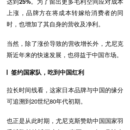
达到25%。为了留出更多毛利空间应对成本
上涨，品牌方在将成本转嫁给消费者的同
时，也增加了其自身的营收及净利。
当然，除了涨价导致的营收增长外，尤尼克
斯近年来的快速发展，也得益于中国市场。
签约国家队，吃到中国红利
拉长时间线看，这家日本品牌与中国的缘分
可追溯到20世纪80年代初期。
也正是从此时期，尤尼克斯赞助中国国家羽