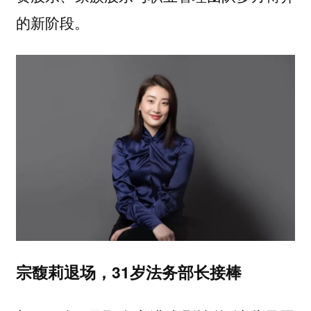
的新阶段。
宗馥莉退场，31岁法务部长接棒