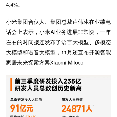
4.4%。
小米集团合伙人、集团总裁卢伟冰在业绩电
话会上表示，小米AI业务进展非常快，一年
左右的时间接连发布了语言大模型、多模态
大模型和语音大模型，11月还宣布开源智能
家居未来探索方案Xiaomi Miloco。