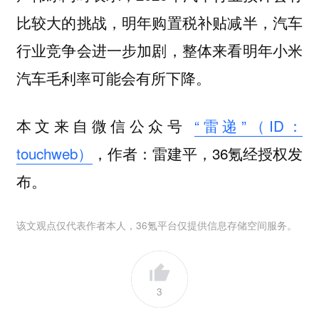
比较大的挑战，明年购置税补贴减半，汽车
行业竞争会进一步加剧，整体来看明年小米
汽车毛利率可能会有所下降。
本文来自微信公众号
“雷递”（ID：
touchweb）
，作者：雷建平，36氪经授权发
布。
该文观点仅代表作者本人，36氪平台仅提供信息存储空间服务。
3