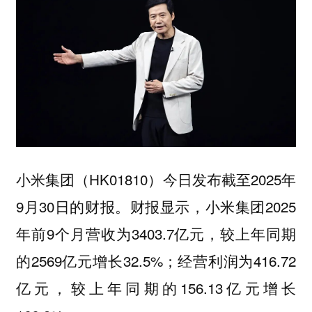
小米集团（HK01810）今日发布截至2025年
9月30日的财报。财报显示，小米集团2025
年前9个月营收为3403.7亿元，较上年同期
的2569亿元增长32.5%；经营利润为416.72
亿元，较上年同期的156.13亿元增长