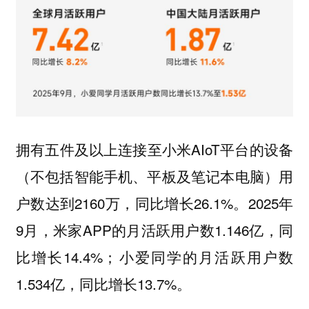
拥有五件及以上连接至小米AIoT平台的设备
（不包括智能手机、平板及笔记本电脑）用
户数达到2160万，同比增长26.1%。2025年
9月，米家APP的月活跃用户数1.146亿，同
比增长14.4%；小爱同学的月活跃用户数
1.534亿，同比增长13.7%。