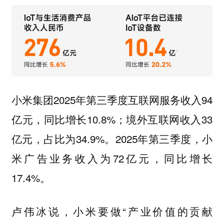
小米集团2025年第三季度互联网服务收入94
亿元，同比增长10.8%；境外互联网收入33
亿元，占比为34.9%。2025年第三季度，小
米广告业务收入为72亿元，同比增长
17.4%。
卢伟冰说，小米要做“产业价值的贡献