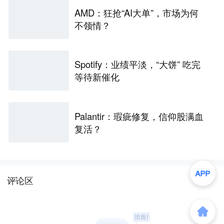
AMD：狂抢“AI大单”，市场为何
不领情？
Spotify：业绩平淡，“大饼” 吃完
等待新催化
Palantir：瑕疵修复，信仰股满血
复活？
评论区