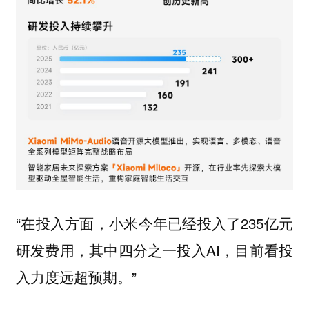
“在投入方面，小米今年已经投入了235亿元
研发费用，其中四分之一投入AI，目前看投
入力度远超预期。”