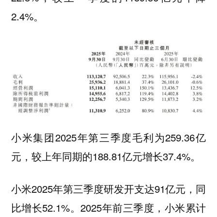
2.4%。
小米集团2025年第三季度毛利为259.36亿
元，较上年同期的188.81亿元增长37.4%。
小米2025年第三季度研发开支达91亿元，同
比增长52.1%。2025年前三季度，小米累计