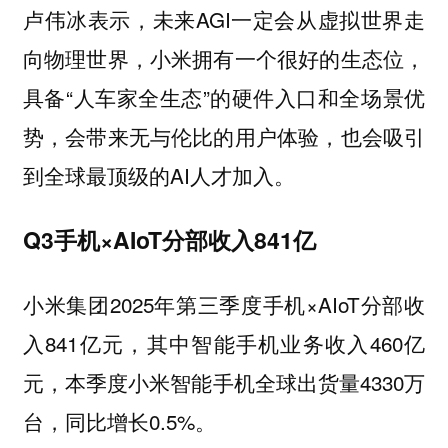
卢伟冰表示，未来AGI一定会从虚拟世界走
向物理世界，小米拥有一个很好的生态位，
具备“人车家全生态”的硬件入口和全场景优
势，会带来无与伦比的用户体验，也会吸引
到全球最顶级的AI人才加入。
Q3手机×AIoT分部收入841亿
小米集团2025年第三季度手机×AIoT分部收
入841亿元，其中智能手机业务收入460亿
元，本季度小米智能手机全球出货量4330万
台，同比增长0.5%。