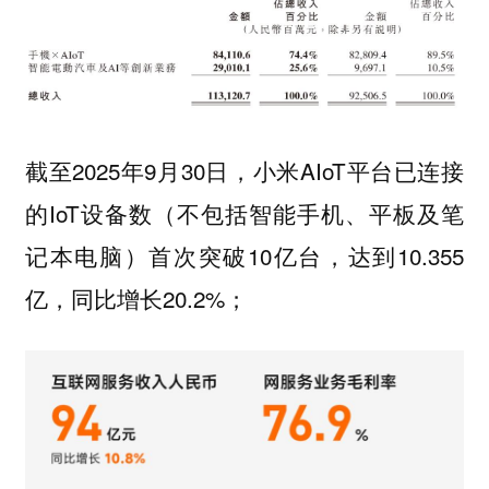
截至2025年9月30日，小米AIoT平台已连接
的IoT设备数（不包括智能手机、平板及笔
记本电脑）首次突破10亿台，达到10.355
亿，同比增长20.2%；