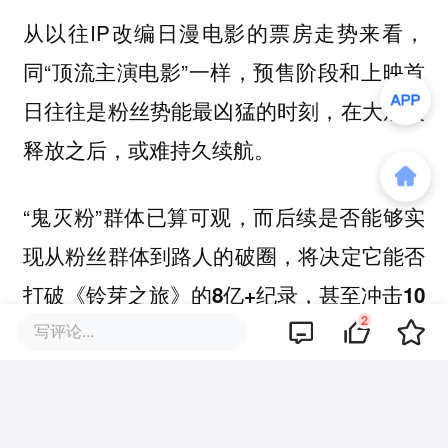
从以往IP改编日漫电影的票房走势来看，
同“顶流主演电影”一样，预售阶段和上映首
日往往是粉丝势能最凶猛的时刻，在大规模
释放之后，或难持久续航。
“鬼灭粉”群体已算可观，而
后续是否能够实
现从粉丝群体到路人的破圈，将决定它能否
打破《铃芽之旅》的8亿+纪录，甚至冲击10
2
相应地，这也将点燃这场IP商业价值的
亿。
写评论...
风暴，为商场业态多元化、增加非票房收入
开辟新路。