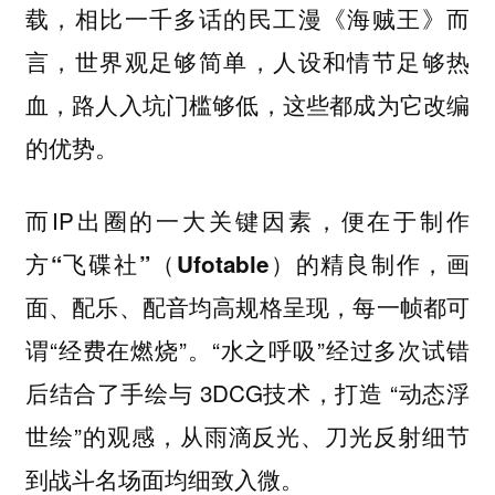
载，相比一千多话的民工漫《海贼王》而
言，
世界观足够简单，人设和情节足够热
血，路人入坑门槛够低，这些都成为它改编
的优势。
而IP出圈的
一大关键因素，便在于制作
，画
方“飞碟社”（Ufotable）的精良制作
面、配乐、配音均高规格呈现，每一帧都可
谓“经费在燃烧”。“水之呼吸”经过多次试错
后结合了手绘与 3DCG技术，打造 “动态浮
世绘”的观感，从雨滴反光、刀光反射细节
到战斗名场面均细致入微。