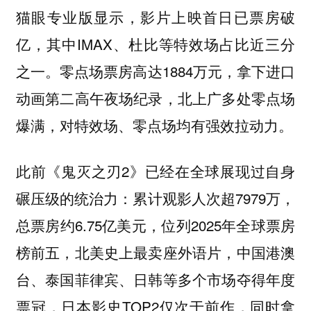
猫眼专业版显示，影片上映首日已票房破
亿，其中IMAX、杜比等特效场占比近三分
之一。零点场票房高达1884万元，拿下进口
动画第二高午夜场纪录，北上广多处零点场
爆满，对特效场、零点场均有强效拉动力。
此前《鬼灭之刃2》已经
在全球展现过自身
：累计观影人次超7979万，
碾压级的统治力
总票房约6.75亿美元，位列2025年全球票房
榜前五，北美史上最卖座外语片，中国港澳
台、泰国菲律宾、日韩等多个市场夺得年度
票冠，日本影史TOP2仅次于前作，同时拿