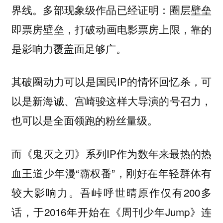
界线。多部现象级作品已经证明：圈层壁垒
即票房壁垒，
打破动画电影票房上限，靠的
是影响力覆盖面足够广。
其破圈动力可以是国民IP的
，可
情怀回忆杀
以是新海诚、宫崎骏这样
，
大导演的号召力
也可以是
全面领跑的粉丝量级。
而《鬼灭之刃》系列IP作为数年来最热的热
血王道少年漫“霸权番”，刚好在年轻群体有
较大影响力。吾峠呼世晴原作仅有200多
话，于2016年开始在《周刊少年Jump》连