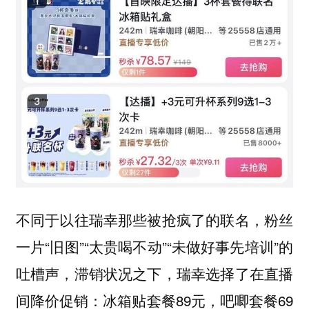
不同于以往瑞幸那些被抢疯了的联名，粉丝
一片“旧图”“太贵喝不动”“未做好事先培训”的
吐槽声，滞销状况之下，瑞幸选择了在直播
间降价促销：冰箱贴套餐89元，吧唧套餐69