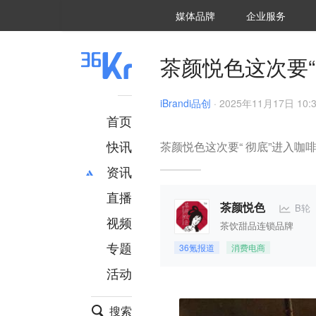
36氪Auto
数字时氪
企业号
未来消费
智能涌现
未来城市
启动Power on
媒体品牌
企业服务
企服点评
36氪出海
36氪研究院
潮生TIDE
36氪企服点评
36Kr研究院
36氪财经
职场bonus
36碳
后浪研究所
36Kr创新咨询
暗涌Waves
硬氪
氪睿研究院
茶颜悦色这次要“
iBrandi品创
·
2025年11月17日 10:
首页
快讯
茶颜悦色这次要“ 彻底”进入咖
资讯
直播
最新
推荐
B轮
茶颜悦色
创投
财经
视频
茶饮甜品连锁品牌
汽车
AI
专题
36氪报道
消费电商
科技
项目推荐
活动
专精特新
安徽
搜索