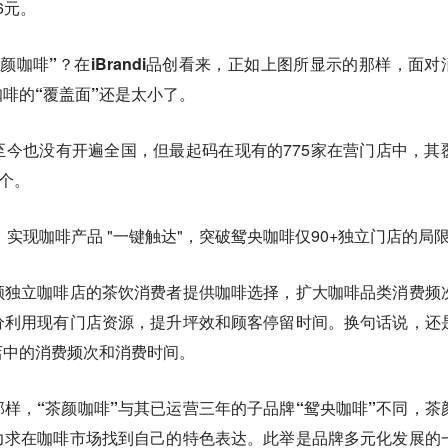
6元。
颜咖啡”？在iBrandi品创看来，正如上图所显示的那样，面对
啡的“覆盖面”还是太小了。
今也没有开遍全国，但最起码在现有的775家在营门店中，其
8个。
，实现咖啡产品 "一键触达"，突破鸳央咖啡仅90+独立门店的局
顾独立咖啡店的茶饮消费者提供咖啡选择，扩大咖啡品类消费频
分利用现有门店资源，提升坪效和顾客停留时间。换句话说，还
店中的消费频次和消费时间。
那样，
“茶颜咖啡”与其已运营三年的子品牌“鸳央咖啡”不同，茶
力求在咖啡市场找到自己的特色表达。此举是品牌多元化发展的