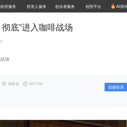
创投发布
项目推荐
核心服务
LP源计划
政府服务
投资人服务
创业者服务
创投平台
AI测
36氪Pro
VClub
VClub投资机构库
创投氪堂
城市之窗
投资机构职位推介
企业入驻
投资人认证
 彻底”进入咖啡战场
30
啡战场
湖南省
2017-09
我要联系