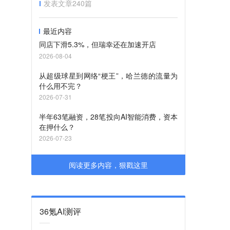
发表文章
240
篇
最近内容
同店下滑5.3%，但瑞幸还在加速开店
2026-08-04
从超级球星到网络“梗王”，哈兰德的流量为
什么用不完？
2026-07-31
半年63笔融资，28笔投向AI智能消费，资本
在押什么？
2026-07-23
阅读更多内容，狠戳这里
36氪AI测评