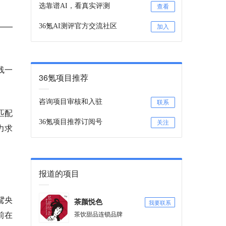
选靠谱AI，看真实评测
查看
——
36氪AI测评官方交流社区
加入
线一
36氪项目推荐
咨询项目审核和入驻
联系
匹配
36氪项目推荐订阅号
关注
力求
报道的项目
鸳央
我要联系
茶颜悦色
前在
茶饮甜品连锁品牌