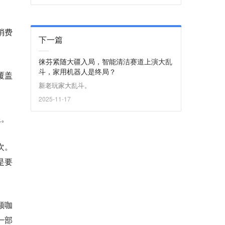
消费
下一篇
徕芬紧随大疆入局，智能清洁赛道上演大乱
斗，家用机器人是终局？
覆盖
新老玩家大乱斗。
2025-11-17
限。
次。
是要
颜咖
一部