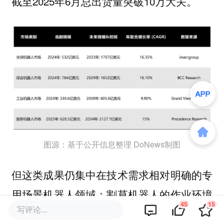
截至2025年6月总出货量突破10万大关。
图源：基于公开信息整理 DoNews制图
但这类成果仍集中在技术需求相对明确的专
用场景机器人领域：割草机器人的作业环境
45
15
写评论...
以家庭庭院、草坪等半结构化场景为主，对