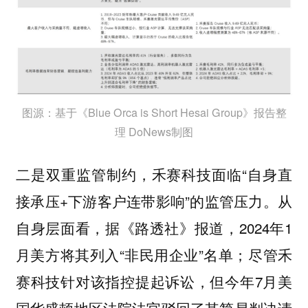
图源：基于《Blue Orca is Short Hesai Group》报告整
理 DoNews制图
二是双重监管制约，禾赛科技面临“自身直
接承压+下游客户连带影响”的监管压力。从
自身层面看，据《路透社》报道，2024年1
月美方将其列入“非民用企业”名单；尽管禾
赛科技针对该指控提起诉讼，但今年7月美
国华盛顿地区法院法官驳回了其简易判决请