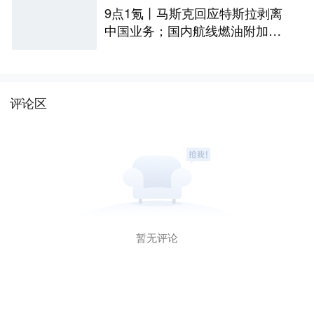
9点1氪丨马斯克回应特斯拉剥离
中国业务；国内航线燃油附加费
将再次下调；中国最高薪本科专
业易主
评论区
暂无评论