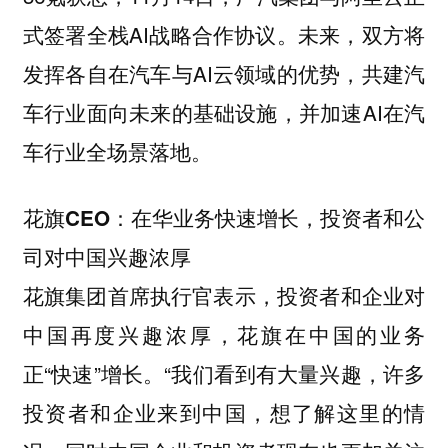
式签署全栈AI战略合作协议。未来，双方将
发挥各自在汽车与AI云领域的优势，共建汽
车行业面向未来的基础设施，并加速AI在汽
车行业全场景落地。
花旗CEO：在华业务快速增长，投资者和公
司对中国兴趣浓厚
花旗集团首席执行官表示，投资者和企业对
中国再度兴趣浓厚，花旗在中国的业务
正“快速”增长。“我们看到有大量兴趣，许多
投资者和企业来到中国，想了解这里的情