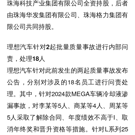
珠海科技产业集团有限公司全资持股，后者
由珠海华发集团有限公司、珠海格力集团有
限公司共同持股。
理想汽车针对2起批量质量事故进行内部问
责，处理18人
理想汽车针对此前发生的两起质量事故发布
公告，分别对涉及的18名员工进行问责处
理。其中，针对2024款MEGA车辆冷却液渗
漏事故，对李某等5人、商某等4人、周某等
5人采取了解除合同、年度绩效不高于I、取
消年终奖和晋升资格等措施。针对L系列25