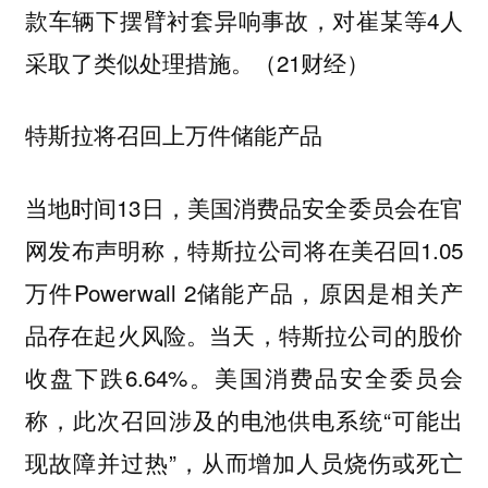
款车辆下摆臂衬套异响事故，对崔某等4人
采取了类似处理措施。（21财经）
特斯拉将召回上万件储能产品
当地时间13日，美国消费品安全委员会在官
网发布声明称，特斯拉公司将在美召回1.05
万件Powerwall 2储能产品，原因是相关产
品存在起火风险。当天，特斯拉公司的股价
收盘下跌6.64%。美国消费品安全委员会
称，此次召回涉及的电池供电系统“可能出
现故障并过热”，从而增加人员烧伤或死亡