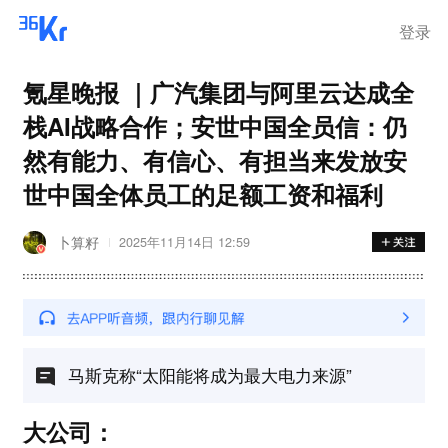
登录
氪星晚报 ｜广汽集团与阿里云达成全
栈AI战略合作；安世中国全员信：仍
然有能力、有信心、有担当来发放安
世中国全体员工的足额工资和福利
卜算籽
2025年11月14日 12:59
马斯克称“太阳能将成为最大电力来源”
大公司：