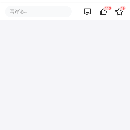
110
19
写评论...
你可能也喜欢这些文章
增速继续垫底，佛山想触“电”反弹
中国城市，正在全球抢大学
长在古文里的江西小城，把留白
美学玩明白了
全球最高酒店，又被天津“抢”回来
了