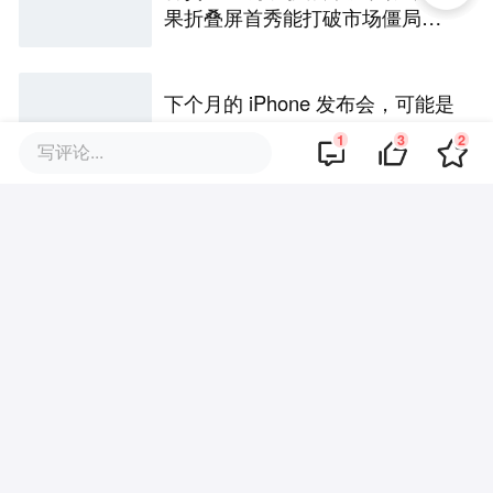
果折叠屏首秀能打破市场僵局
吗？
下个月的 iPhone 发布会，可能是
五年来最有「活人感」的一次
1
3
2
写评论...
苹果在印度市场迎来重大突破，
首破100亿美元大关，数据震惊世
界
长鑫拒绝苹果压价，价格不低于
三星SK海力士，苹果失去了议价
权
AI最「慢」的苹果，一度成了7月
股价最猛的大公司之一