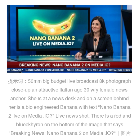
提示词：50mm big budget live broadcast 8k photograph
close-up an attractive italian age 30 wry female news
anchor. She is at a news desk and on a screen behind
her is a bio engineered Banana with text "Nano Banana
2 live on Media .IO?" Live news shot. There is a red and
blueckhyron on the bottom of the image that says
"Breaking News: Nano Banana 2 on Media .IO?"｜图片