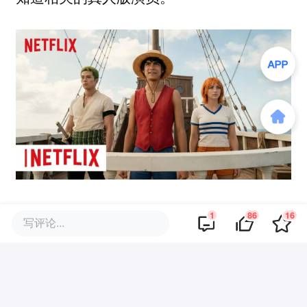
结合世界知识和文本渲染，nano banana 2
1
86
16
写评论...
还能在黑板上为我们解题，这不比看着聊天
框里面长长的数学推理舒服多了。