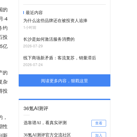
国的
最近内容
-4
为什么这些品牌还在被投资人追捧
务约
1小时前
石投
长沙是如何激活服务消费的
5亿
2026-07-29
线下商场新矛盾：客流复苏，销量滞后
2026-07-24
产的
阅读更多内容，狠戳这里
复杂
得投
36氪AI测评
的，
选靠谱AI，看真实评测
查看
期性
到新
36氪AI测评官方交流社区
加入