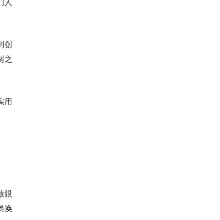
门人
到创
制之
实用
放眼
易换