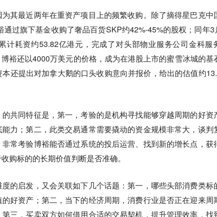
因为其最近两年在重资产项目上的频繁收购。
除了摘得星巴克中
裕通过旗下基金收购了奢品百货SKP约42%-45%的股权；同年3月
计耗资约53.82亿港元，完成了对头部物业服务公司金科服
月，博裕还以4000万美元的价格，成为在港股上市的蜜雪冰城的基
本还提出对加拿大鹅的口头收购意向并报价，给出的估值约13.
）的共同特征是，
第一，考验的是机构寻找能够穿越周期的好资
底能力；第二，此类交易通常需要撬动的资金规模非常大，谈判
，非常考验博裕能否通过系统的投后运营、找到新的增长点
，获
于收购标的的长期价值判断是否准确。
维度的启发，又会关联如下几个话题：
第一，哪些头部消费类标
值的好资产；第二，当下的经济周期，消费行业是否正在迎来周
；第三，买卖双方如何借用合适的交易契机，提升管理效率，找