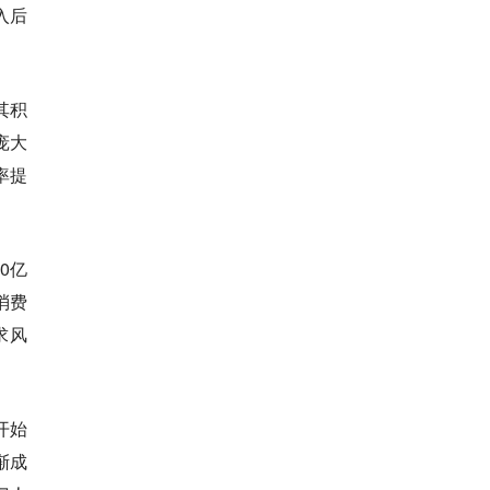
入后
其积
庞大
率提
0亿
消费
求风
开始
渐成