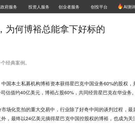
创投发布
项目推荐
核心服务
LP源计划
政府服务
投资人服务
创业者服务
创投平台
AI测
36氪Pro
VClub
VClub投资机构库
创投氪堂
城市之窗
投资机构职位推介
企业入驻
投资人认证
克，为何博裕总能拿下好标的
一个经典案例。
中国本土私募机构博裕资本获得星巴克中国业务60%的股权，
司估值约40亿美元，博裕占股60%，共同经营星巴克在华业务
分市场化竞拍的重大交易中，行业除了好奇中间的谈判过程，最
外，最终以24亿美元摘得星巴克中国控股权的博裕，也成为关