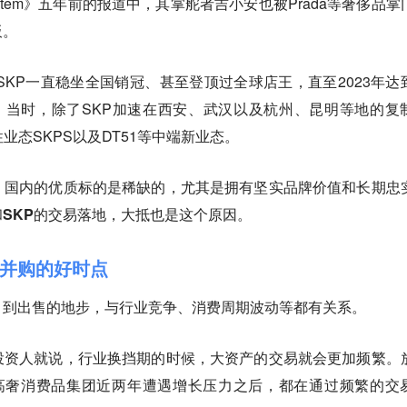
tem》五年前的报道中，其掌舵者吉小安也被Prada等奢侈品掌
板。
京SKP一直稳坐全国销冠、甚至登顶过全球店王，直至2023年达
。当时，除了SKP加速在西安、武汉以及杭州、昆明等地的复
业态SKPS以及DT51等中端新业态。
，国内的优质标的是稀缺的，尤其是拥有坚实品牌价值和长期忠
SKP的交易落地，大抵也是这个原因。
并购的好时点
」到出售的地步，与行业竞争、消费周期波动等都有关系。
投资人就说，
行业换挡期的时候，大资产的交易就会更加频繁
。
的高奢消费品集团近两年遭遇增长压力之后，都在通过频繁的交