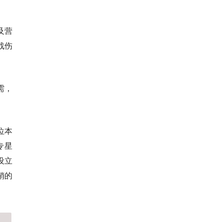
及营
战伤
需，
位本
专星
设立
销的