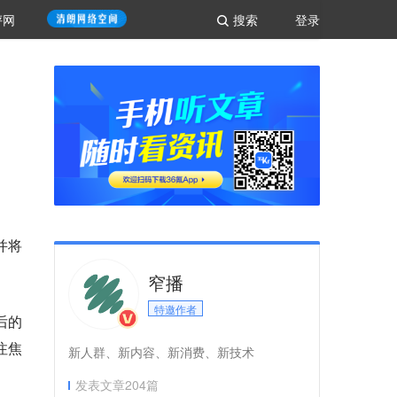
评网
搜索
登录
并将
。
窄播
特邀作者
后的
注焦
新人群、新内容、新消费、新技术
发表文章
204
篇