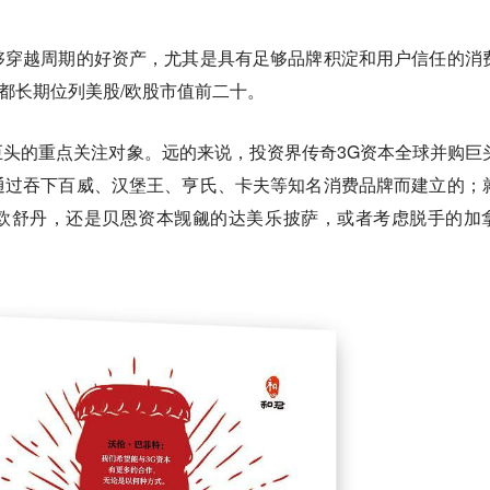
够穿越周期的好资产，尤其是具有足够品牌积淀和用户信任的消
等都长期位列美股/欧股市值前二十。
巨头的重点关注对象
。远的来说，投资界传奇3G资本全球并购巨
通过吞下百威、汉堡王、亨氏、卡夫等知名消费品牌而建立的；
欧舒丹，还是贝恩资本觊觎的达美乐披萨，或者考虑脱手的加