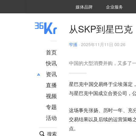
36氪Auto
数字时氪
企业号
未来消费
智能涌现
未来城市
启动Power on
媒体品牌
企业服务
企服点评
36氪出海
36氪研究院
潮生TIDE
36氪企服点评
36Kr研究院
36氪财经
职场bonus
36碳
后浪研究所
36Kr创新咨询
暗涌Waves
硬氪
氪睿研究院
从SKP到星巴
窄播
·
2025年11月11日 00:26
首页
快讯
中国的大型消费并购，又多了
资讯
星巴克中国交易终于尘埃落定，
直播
最新
推荐
与星巴克中国成立合资公司，公
创投
财经
视频
汽车
AI
专题
这场事先张扬、历时一年、充
科技
项目推荐
活动
专精特新
安徽
交易结果以及后续的运营策略之
点。
搜索