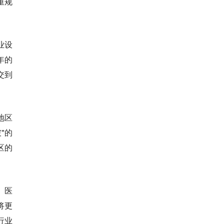
重规
业设
年的
交到
地区
"的
区的
、医
将更
行业