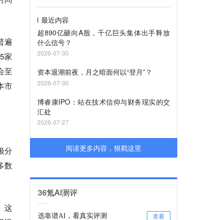
最近内容
超890亿砸向A股，千亿巨头集体出手释放
普遍
什么信号？
2026-07-30
5家
会至
资本退潮前夜，月之暗面何以“登月”？
2026-07-30
本市
博睿康IPO：站在技术信仰与财务现实的交
汇处
2026-07-27
阅读更多内容，狠戳这里
极分
多数
36氪AI测评
。这
选靠谱AI，看真实评测
查看