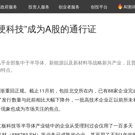
创投发布
项目推荐
核心服务
LP源计划
政府服务
投资人服务
创业者服务
创投平台
AI测
36氪Pro
VClub
VClub投资机构库
创投氪堂
城市之窗
投资机构职位推介
企业入驻
投资人认证
“硬科技”成为A股的通行证
几乎全部集中于半导体、新能源以及新材料等战略新兴产业，且
的特点。
渐重回正规。截止11月初，包括北交所在内，已有88家企业完
了发行数量与此前相比大幅下降外，一批高技术企业正以前所未
一现象也成为市场关注的焦点
。
红板科技等半导体产业链中的企业从受理到过会仅用了一百多天
安奕材（688783.SH）等业务已成熟的企业，甚至用了不到1年的