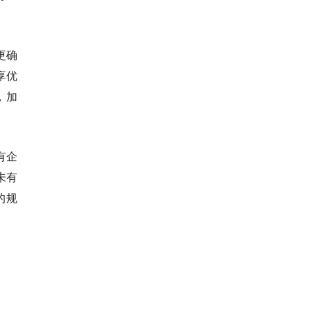
更确
享优
，加
有企
未有
的规