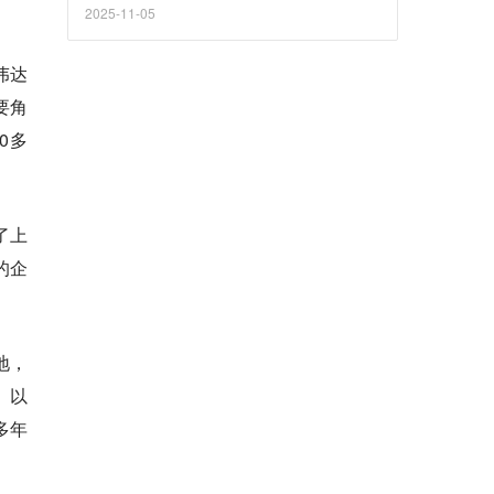
2025-11-05
伟达
要角
0多
了上
的企
地，
）以
多年