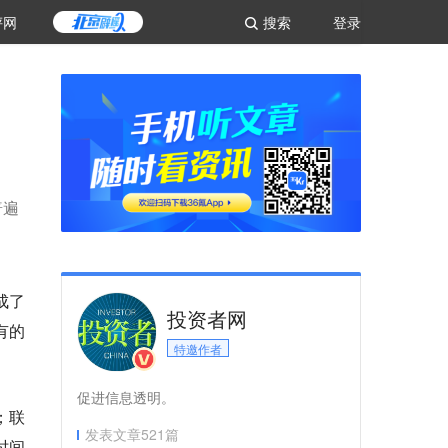
评网
搜索
登录
普遍
成了
投资者网
有的
特邀作者
促进信息透明。
；联
发表文章
521
篇
时间