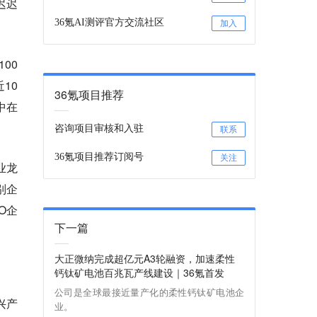
迟迟
36氪AI测评官方交流社区
加入
00
10
36氪项目推荐
中在
咨询项目审核和入驻
联系
36氪项目推荐订阅号
关注
业龙
别企
O企
下一篇
大正微纳完成超亿元A3轮融资，加速柔性
钙钛矿电池百兆瓦产线建设｜36氪首发
公司是全球最接近量产化的柔性钙钛矿电池企
兴产
业。