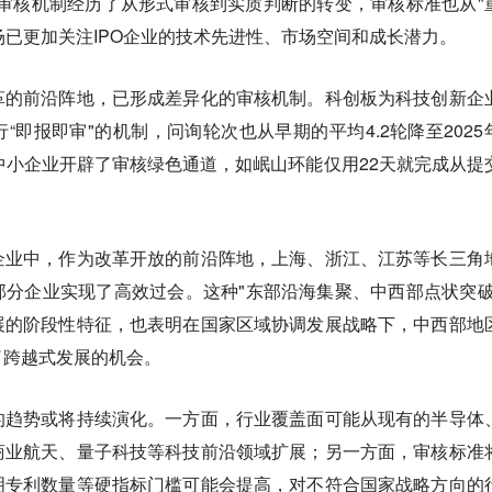
O审核机制经历了从形式审核到实质判断的转变，审核标准也从"
市场已更加关注IPO企业的技术先进性、市场空间和成长潜力。
革的前沿阵地，已形成差异化的审核机制。科创板为科技创新企
“即报即审"的机制，问询轮次也从早期的平均4.2轮降至2025
新"中小企业开辟了审核绿色通道，如岷山环能仅用22天就完成从提
企业中，作为改革开放的前沿阵地，上海、浙江、江苏等长三角
分企业实现了高效过会。这种"东部沿海集聚、中西部点状突破
展的阶段性特征，也表明在国家区域协调发展战略下，中西部地
了跨越式发展的机会。
的趋势或将持续演化
。一方面，行业覆盖面可能从现有的半导体
商业航天、量子科技等科技前沿领域扩展；另一方面，审核标准
明专利数量等硬指标门槛可能会提高，对不符合国家战略方向的