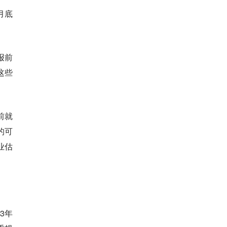
月底
报前
这些
前就
的可
业估
23年