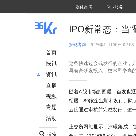
36氪Auto
数字时氪
企业号
未来消费
智能涌现
未来城市
启动Power on
媒体品牌
企业服务
企服点评
36氪出海
36氪研究院
潮生TIDE
36氪企服点评
36Kr研究院
36氪财经
职场bonus
36碳
后浪研究所
36Kr创新咨询
暗涌Waves
硬氪
氪睿研究院
IPO新常态：当
投资者网
·
2025年11月05日 02:53
首页
快讯
这些快速过会或发行的企业，
具有高研发投入、技术壁垒高
资讯
直播
最新
推荐
随着A股市场的回暖，首发也逐
创投
财经
视频
招股，80家企业顺利发行。
除
汽车
AI
专题
速度通过审核并完成发行，这
科技
项目推荐
活动
专精特新
安徽
上交所网站显示，沐曦集成、
搜索
合动力（301656.SZ）、西