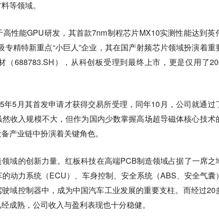
材料等领域
。
高性能GPU研发，其首款7nm制程芯片MX10实测性能达到英
国家级专精特新重点“小巨人”企业，其在国产射频芯片领域扮演着重
（688783.SH），从科创板受理到最终上市，更是仅用了20
25年5月其首发申请才获得交易所受理，同年10月，公司就通过
虽然收入规模不大，但作为国内少数掌握高场超导磁体核心技术
设备产业链中扮演着关键角色。
造领域的创新力量
。红板科技在高端PCB制造领域占据了一席之
车的动力系统（ECU）、车身控制、安全系统（ABS、安全气囊
驶域控制器中，成为中国汽车工业发展的重要支柱。而经过20
已经成熟，公司收入与盈利表现也十分稳健。