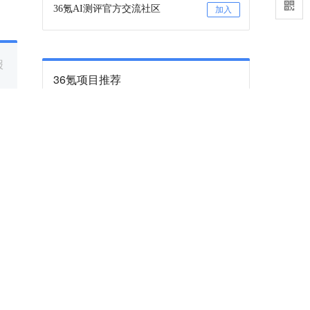
36氪AI测评官方交流社区
加入
报
36氪项目推荐
咨询项目审核和入驻
联系
36氪项目推荐订阅号
关注
下一篇
双十一最大「受害者」：买了iPhone17的
人
苹果向下，安卓向上
2025-10-25