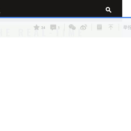
举
34
1