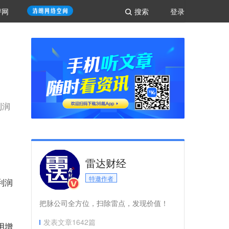
评网
搜索
登录
利润
雷达财经
特邀作者
利润
把脉公司全方位，扫除雷点，发现价值！
发表文章
1642
篇
用增