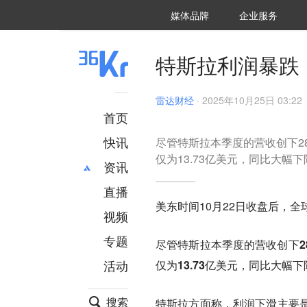
36氪Auto
数字时氪
企业号
未来消费
智能涌现
未来城市
启动Power on
媒体品牌
企业服务
企服点评
36氪出海
36氪研究院
潮生TIDE
36氪企服点评
36Kr研究院
36氪财经
职场bonus
36碳
后浪研究所
36Kr创新咨询
暗涌Waves
硬氪
氪睿研究院
特斯拉利润暴跌
雷达财经
·
2025年10月25日 03:22
首页
快讯
尽管特斯拉本季度的营收创下2
仅为13.73亿美元，同比大幅下
资讯
直播
最新
推荐
美东时间10月22日收盘后，
创投
财经
视频
汽车
AI
专题
尽管特斯拉本季度的营收创下2
科技
项目推荐
活动
仅为13.73亿美元，同比大幅下
专精特新
安徽
搜索
特斯拉方面称，利润下滑主要