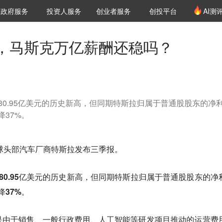
创投发布
项目推荐
核心服务
LP源计划
政府服务
投资人服务
创业者服务
创投平台
AI测
36氪Pro
VClub
VClub投资机构库
创投氪堂
城市之窗
投资机构职位推介
企业入驻
投资人认证
，马斯克万亿薪酬还稳吗？
80.95亿美元的历史新高，但同期特斯拉归属于普通股股东的净
降37%。
全球头部汽车厂商特斯拉发布三季报。
80.95亿美元的历史新高，但同期特斯拉归属于普通股股东的净
降37%。
是由于销售、一般行政费用、人工智能等研发项目推动的运营费