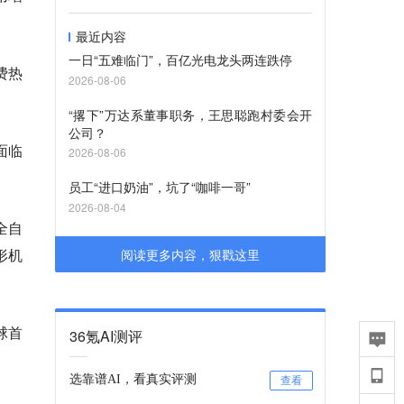
。
最近内容
一日“五难临门”，百亿光电龙头两连跌停
费热
2026-08-06
“撂下”万达系董事职务，王思聪跑村委会开
公司？
面临
2026-08-06
员工“进口奶油”，坑了“咖啡一哥”
2026-08-04
全自
形机
阅读更多内容，狠戳这里
球首
36氪AI测评
选靠谱AI，看真实评测
查看