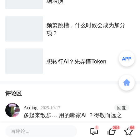
场表演
频繁跳槽，什么时候会成为加分
项？
想转行AI？先弄懂Token
评论区
·
回复
Acding
2025-10-17
多起来散步… 用的哪家AI ？得敬而远之
1
204
96
写评论...
商业策划