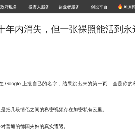
创投发布
项目推荐
核心服务
LP源计划
政府服务
投资人服务
创业者服务
创投平台
AI测
36氪Pro
VClub
VClub投资机构库
创投氪堂
城市之窗
投资机构职位推介
企业入驻
投资人认证
十年内消失，但一张裸照能活到永
 Google 上搜自己的名字，结果跳出来的第一页，全是你的
只是把几段情侣之间的私密视频存在加密私有云里。
一对普通的德国夫妇的真实遭遇。