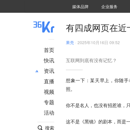
36氪Auto
数字时氪
企业号
未来消费
智能涌现
未来城市
启动Power on
媒体品牌
企业服务
企服点评
36氪出海
36氪研究院
潮生TIDE
36氪企服点评
36Kr研究院
36氪财经
职场bonus
36碳
后浪研究所
36Kr创新咨询
暗涌Waves
硬氪
氪睿研究院
有四成网页在近
果壳
·
2025年10月16日 09:52
首页
快讯
互联网到底有没有记忆？
资讯
想象一下：某天早上，你随手在
直播
最新
推荐
照。
创投
财经
视频
汽车
AI
专题
你不是名人，也没有招惹谁，
科技
项目推荐
活动
专精特新
安徽
这不是《黑镜》的剧本，而是
搜索