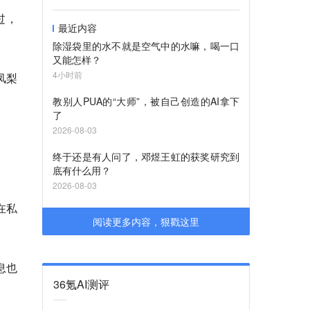
过，
最近内容
除湿袋里的水不就是空气中的水嘛，喝一口
又能怎样？
4小时前
凤梨
教别人PUA的“大师”，被自己创造的AI拿下
了
2026-08-03
终于还是有人问了，邓煜王虹的获奖研究到
底有什么用？
2026-08-03
在私
阅读更多内容，狠戳这里
。
息也
36氪AI测评