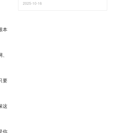
2025-10-16
根本
网、
只要
确保这
是你