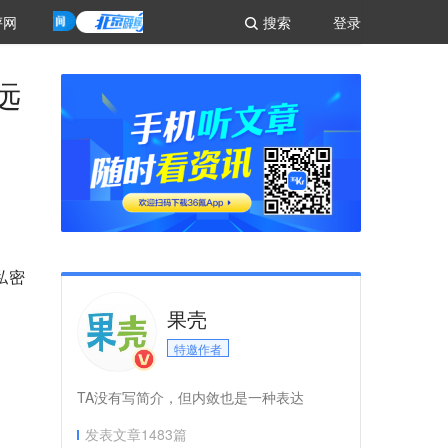
评网
搜索
登录
远
私密
果壳
特邀作者
TA没有写简介，但内敛也是一种表达
发表文章
1483
篇