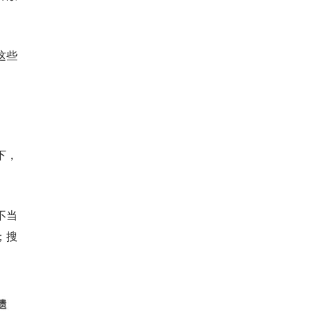
这些
下，
不当
；搜