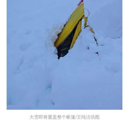
大雪即将覆盖整个帐篷/王纯洁供图