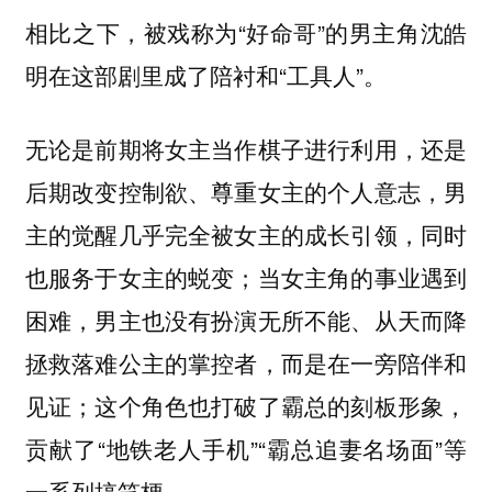
相比之下，被戏称为“好命哥”的男主角沈皓
明在这部剧里成了陪衬和“工具人”。
无论是前期将女主当作棋子进行利用，还是
后期改变控制欲、尊重女主的个人意志，男
主的觉醒几乎完全被女主的成长引领，同时
也服务于女主的蜕变；当女主角的事业遇到
困难，男主也没有扮演无所不能、从天而降
拯救落难公主的掌控者，而是在一旁陪伴和
见证；这个角色也打破了霸总的刻板形象，
贡献了“地铁老人手机”“霸总追妻名场面”等
一系列搞笑梗。