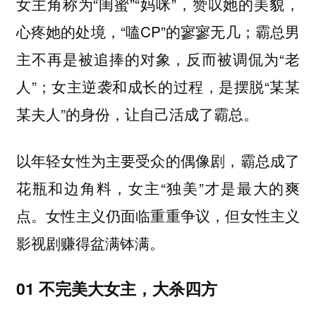
女主角称为“闺蜜”“妈咪”，赞叹她的美貌，
心疼她的处境，“嗑CP”的寥寥无几；霸总男
主不再是被追捧的对象，反而被调侃为“老
人”；女主逆袭和成长的过程，是摆脱“某某
某夫人”的身份，让自己活成了霸总。
以年轻女性为主要受众的偶像剧，霸总成了
花瓶和边角料，女主“独美”才是最大的爽
点。女性主义仍面临重重争议，但女性主义
影视剧赚得盆满钵满。
01 不完美大女主，大杀四方