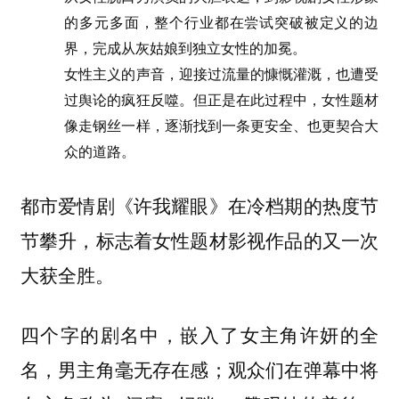
的多元多面，整个行业都在尝试突破被定义的边
界，完成从灰姑娘到独立女性的加冕。
女性主义的声音，迎接过流量的慷慨灌溉，也遭受
过舆论的疯狂反噬。但正是在此过程中，女性题材
像走钢丝一样，逐渐找到一条更安全、也更契合大
众的道路。
都市爱情剧《许我耀眼》在冷档期的热度节
节攀升，标志着女性题材影视作品的又一次
大获全胜。
四个字的剧名中，嵌入了女主角许妍的全
名，男主角毫无存在感；观众们在弹幕中将