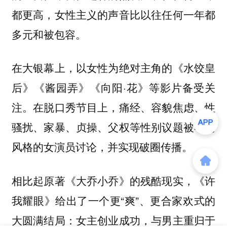
都更高，女性主义的声音比以往任何一年都
多元和被包容。
在大银幕上，以女性为绝对主角的《水饺皇
后》《酱园弄》《向阳·花》等影片备受关
注。在脱口秀节目上，痛经、容貌焦虑、性
骚扰、家暴、贞操、父权等性别议题被不同
风格的女演员讨论，并实现破圈传播。
相比起原著《大乔小乔》的残酷现实，《许
我耀眼》给出了一个更“爽”、更合家欢式的
大圆满结局：女主创业成功，与男主重归于