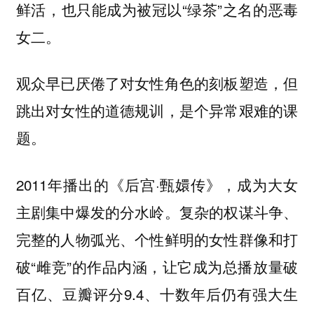
鲜活，也只能成为被冠以“绿茶”之名的恶毒
女二。
观众早已厌倦了对女性角色的刻板塑造，但
跳出对女性的道德规训，是个异常艰难的课
题。
2011年播出的《后宫·甄嬛传》，成为大女
主剧集中爆发的分水岭。复杂的权谋斗争、
完整的人物弧光、个性鲜明的女性群像和打
破“雌竞”的作品内涵，让它成为总播放量破
百亿、豆瓣评分9.4、十数年后仍有强大生