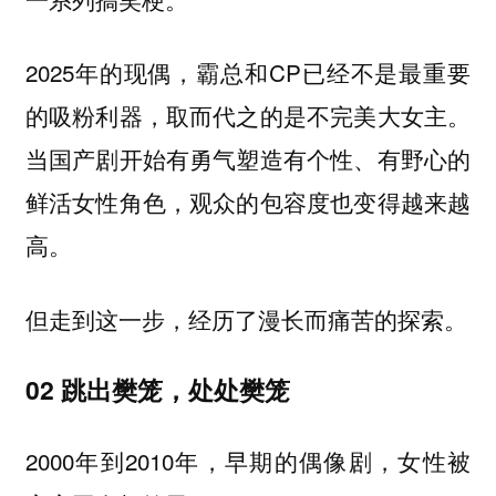
2025年的现偶，霸总和CP已经不是最重要
的吸粉利器，取而代之的是不完美大女主。
当国产剧开始有勇气塑造有个性、有野心的
鲜活女性角色，观众的包容度也变得越来越
高。
但走到这一步，经历了漫长而痛苦的探索。
02 跳出樊笼，处处樊笼
2000年到2010年，早期的偶像剧，女性被