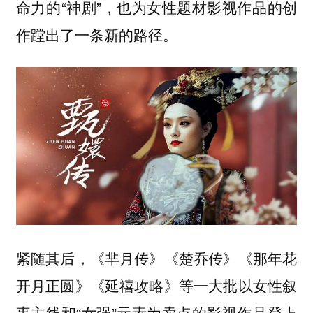
命力的“神剧”，也为女性题材影视作品的创
作蹚出了一条新的路径。
紧随其后，《芈月传》《楚乔传》《那年花
开月正圆》《延禧攻略》等一大批以女性叙
事主线和“女强”元素为卖点的影视作品登上