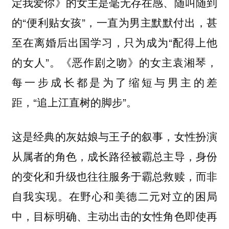
定我爱你》的女主是毫无存在感、随叫随到
的“便利贴女孩”，一直为男主默默付出，甚
至在离婚后出国学习，只为成为“配得上他
的女人”。《恶作剧之吻》的女主袁湘琴，
每一步成长都是为了缩短与男主的差
距，“追上江直树的脚步”。
这是经典的灰姑娘与王子的叙事，女性扮演
从属者的角色，成长路径被霸总主导，身份
的变化和升级也往往服务于霸总救赎，而非
自我实现。在野心和美德二元对立的困局
中，目标明确、主动出击的女性角色即使再