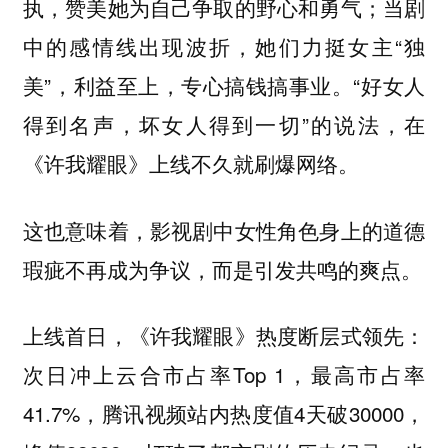
执，赞美她为自己争取的野心和勇气；当剧
中的感情线出现波折，她们力挺女主“独
美”，利益至上，专心搞钱搞事业。“好女人
得到名声，坏女人得到一切”的说法，在
《许我耀眼》上线不久就刷爆网络。
这也意味着，影视剧中女性角色身上的道德
瑕疵不再成为争议，而是引发共鸣的爽点。
上线首日，《许我耀眼》热度断层式领先：
次日冲上云合市占率Top 1，最高市占率
41.7%，腾讯视频站内热度值4天破30000，