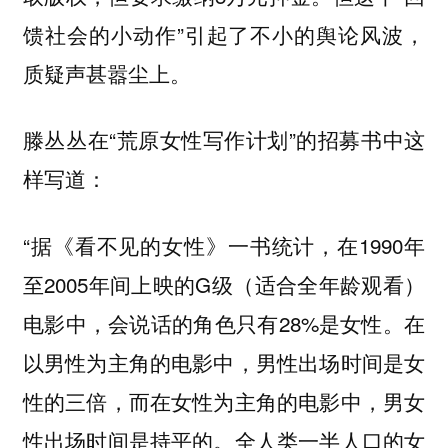
馈社会的小动作”引起了不小的舆论风波，
质疑声甚嚣尘上。
滕丛丛在“荒原女性写作计划”的招募书中这
样写道：
“据《看不见的女性》一书统计，在1990年
至2005年间上映的G级（适合全年龄观看）
电影中，会说话的角色只有28%是女性。在
以男性为主角的电影中，男性出场时间是女
性的三倍，而在女性为主角的电影中，男女
性出场时间是持平的。全人类一半人口的女