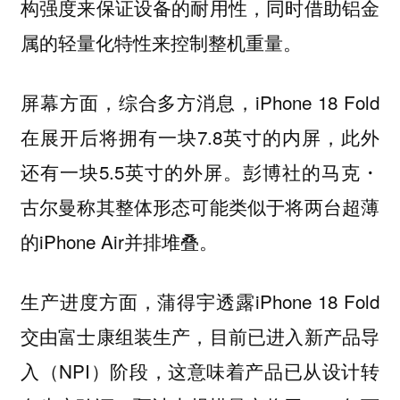
构强度来保证设备的耐用性，同时借助铝金
属的轻量化特性来控制整机重量。
屏幕方面，综合多方消息，iPhone 18 Fold
在展开后将拥有一块7.8英寸的内屏，此外
还有一块5.5英寸的外屏。彭博社的马克・
古尔曼称其整体形态可能类似于将两台超薄
的iPhone Air并排堆叠。
生产进度方面，蒲得宇透露iPhone 18 Fold
交由富士康组装生产，目前已进入新产品导
入（NPI）阶段，这意味着产品已从设计转