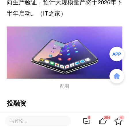
向生产验证，预计大规模量产将于2026年下
半年启动。（IT之家）
配图
投融资
5
254
41
写评论...
智能底盘首家独角兽诞生：CATL时代智能