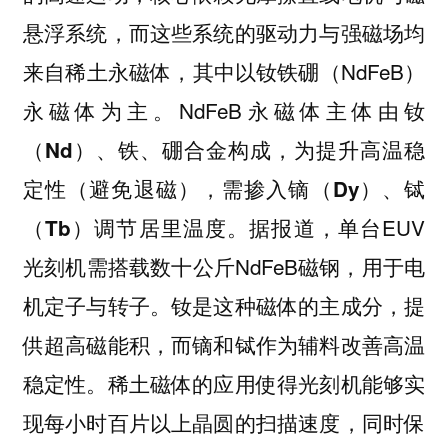
悬浮系统，而这些系统的驱动力与强磁场均
来自稀土永磁体，其中以钕铁硼（NdFeB）
永磁体为主。NdFeB永磁体主体由
钕
、铁、硼合金构成，为提升高温稳
（Nd）
定性（避免退磁），需掺入
镝（Dy）、铽
调节居里温度。据报道，单台EUV
（Tb）
光刻机需搭载数十公斤NdFeB磁钢，用于电
机定子与转子。钕是这种磁体的主成分，提
供超高磁能积，而镝和铽作为辅料改善高温
稳定性。稀土磁体的应用使得光刻机能够实
现每小时百片以上晶圆的扫描速度，同时保