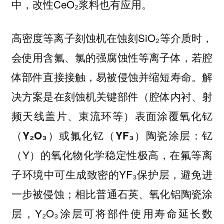
中，改性CeO₂浆料也有应用。
高密度等离子刻蚀机在蚀刻SiO₂等介质时，
会使用含氟、氯的强腐蚀性等离子体，若腔
体部件直接接触，易被侵蚀并缩短寿命。解
决方案是在刻蚀机关键部件（腔体内衬、射
频天线盖片、束流环等）表面涂覆
氧化钇
：钇
（Y₂O₃）或氟化钇（YF₃）陶瓷涂层
（Y）的氧化物化学稳定性极高，在氟等离
子环境中可生成致密的YF₃保护层，避免进
一步被侵蚀；相比普通石英、氧化铝陶瓷涂
层，Y₂O₃涂层可将部件使用寿命延长数