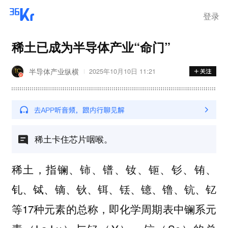
登录
稀土已成为半导体产业“命门”
半导体产业纵横
2025年10月10日 11:21
稀土卡住芯片咽喉。
稀土，指镧、铈、镨、钕、钷、钐、铕、
钆、铽、镝、钬、铒、铥、镱、镥、钪、钇
等17种元素的总称，即化学周期表中镧系元