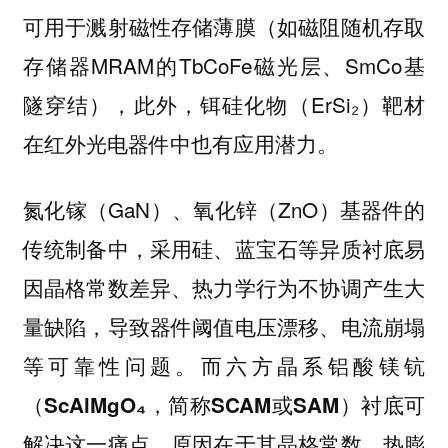
可用于溅射磁性存储薄膜（如磁阻随机存取
存储器MRAM的TbCoFe磁光层、SmCo基
隧穿结），此外，铒硅化物（ErSi₂）靶材
在红外光电器件中也有应用潜力。
氮化镓（GaN）、氧化锌（ZnO）基器件的
传统制备中，采用硅、蓝宝石等异质衬底易
因晶格常数差异、热力学行为不协调产生大
量缺陷，导致器件阈值电压漂移、电流崩塌
等可靠性问题。而
六方晶系铝酸镁钪
衬底可
（ScAlMgO₄，简称SCAM或SAM）
解决这一痛点，原因在于其晶格常数、热膨