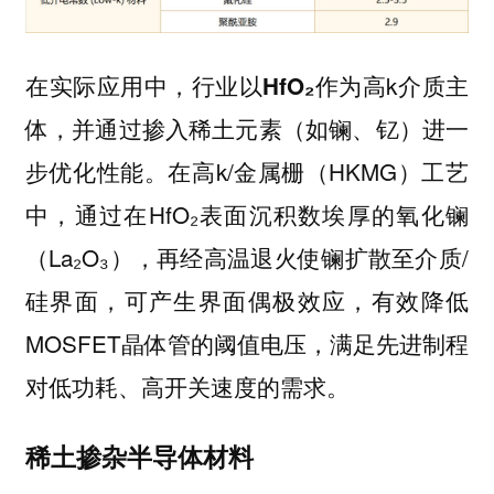
在实际应用中，行业以
作为高k介质主
HfO₂
体，并通过掺入稀土元素
进一
（如镧、钇）
步优化性能。在高k/金属栅（HKMG）工艺
中，通过在HfO₂表面沉积数埃厚的氧化镧
（La₂O₃），再经高温退火使镧扩散至介质/
硅界面，可产生界面偶极效应，有效降低
MOSFET晶体管的阈值电压，满足先进制程
对低功耗、高开关速度的需求。
稀土掺杂半导体材料