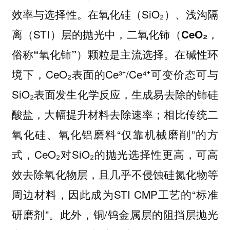
效率与选择性。在氧化硅（SiO₂）、浅沟隔
离（STI）层的抛光中，
二氧化铈（CeO₂，
颗粒是主流选择。在碱性环
俗称“氧化铈”）
境下，CeO₂表面的Ce³⁺/Ce⁴⁺可变价态可与
SiO₂表面发生化学反应，生成易去除的铈硅
酸盐，大幅提升材料去除速率；相比传统二
氧化硅、氧化铝磨料“仅靠机械磨削”的方
式，CeO₂对SiO₂的抛光选择性更高，可高
效去除氧化物层，且几乎不侵蚀硅氮化物等
周边材料，因此成为STI CMP工艺的“标准
研磨剂”。此外，铜/钨金属层的阻挡层抛光