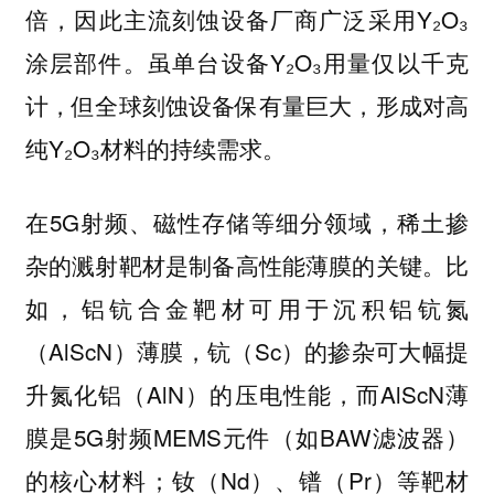
倍，因此主流刻蚀设备厂商广泛采用Y₂O₃
涂层部件。虽单台设备Y₂O₃用量仅以千克
计，但全球刻蚀设备保有量巨大，形成对高
纯Y₂O₃材料的持续需求。
在5G射频、磁性存储等细分领域，
稀土掺
是制备高性能薄膜的关键。比
杂的溅射靶材
如，铝钪合金靶材可用于沉积铝钪氮
（AlScN）薄膜，钪（Sc）的掺杂可大幅提
升氮化铝（AlN）的压电性能，而AlScN薄
膜是5G射频MEMS元件（如BAW滤波器）
的核心材料；钕（Nd）、镨（Pr）等靶材