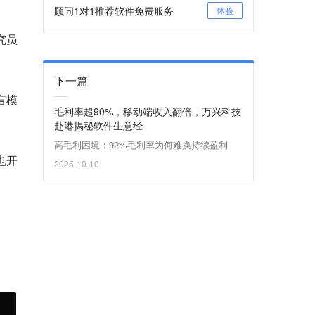
顾问1对1推荐软件免费服务
体验
究员
下一篇
言模
毛利率超90%，移动端收入翻倍，万兴科技
赴港揭秘软件生意经
高毛利困境：92%毛利率为何难换持续盈利
也开
2025-10-10