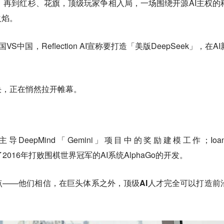
，再到红杉、花旗，顶级玩家争相入局，一场围绕开源AI主权的
火焰。
中国，Reflection AI宣称要打造「美版DeepSeek」，在A
决，正在悄然拉开帷幕。
曾主导DeepMind「Gemini」项目中的奖励建模工作；Ioann
与了2016年打败围棋世界冠军的AI系统AlphaGo的开发。
点——他们相信，
在巨头体系之外，顶级AI人才完全可以打造前