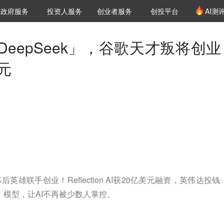
创投发布
项目推荐
核心服务
LP源计划
政府服务
投资人服务
创业者服务
创投平台
AI测
36氪Pro
VClub
VClub投资机构库
创投氪堂
城市之窗
投资机构职位推介
企业入驻
投资人认证
eepSeek」，谷歌天才叛将创业
元
ni幕后英雄联手创业！Reflection AI获20亿美元融资，英伟达投
级」模型，让AI不再被少数人掌控。