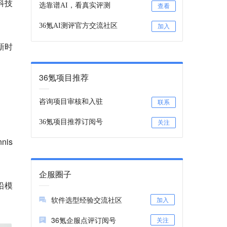
科技
选靠谱AI，看真实评测
查看
36氪AI测评官方交流社区
加入
I新时
36氪项目推荐
咨询项目审核和入驻
联系
36氪项目推荐订阅号
关注
is
企服圈子
沿模
软件选型经验交流社区
加入
36氪企服点评订阅号
关注