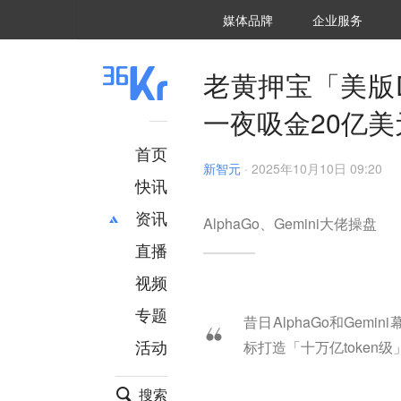
36氪Auto
数字时氪
企业号
未来消费
智能涌现
未来城市
启动Power on
媒体品牌
企业服务
企服点评
36氪出海
36氪研究院
潮生TIDE
36氪企服点评
36Kr研究院
36氪财经
职场bonus
36碳
后浪研究所
36Kr创新咨询
暗涌Waves
硬氪
氪睿研究院
老黄押宝「美版D
一夜吸金20亿美
首页
新智元
·
2025年10月10日 09:20
快讯
资讯
AlphaGo、Gemini大佬操盘
直播
最新
推荐
创投
财经
视频
汽车
AI
专题
昔日AlphaGo和Gemi
科技
项目推荐
活动
标打造「十万亿token
专精特新
安徽
搜索