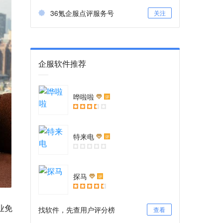
36氪企服点评服务号
关注
企服软件推荐
哗啦啦
评
特来电
评
探马
评
企业免
找软件，先查用户评分榜
查看