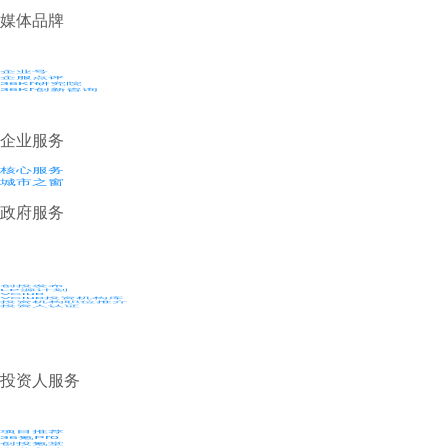
媒体品牌
企业号
企服点评
36Kr研究院
36Kr创新咨询
企业服务
核心服务
城市之窗
政府服务
创投发布
LP源计划
VClub
VClub投资机构库
投资机构职位推介
投资人认证
投资人服务
项目推荐
36氪Pro
创投氪堂