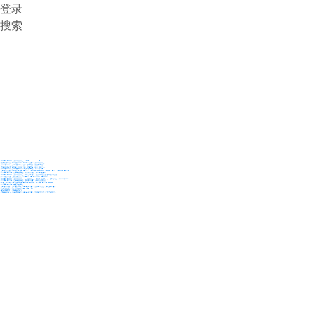
登录
搜索
36氪Auto
数字时氪
未来消费
智能涌现
未来城市
启动Power on
36氪出海
36氪研究院
潮生TIDE
36氪企服点评
36氪财经
职场bonus
36碳
后浪研究所
暗涌Waves
硬氪
氪睿研究院