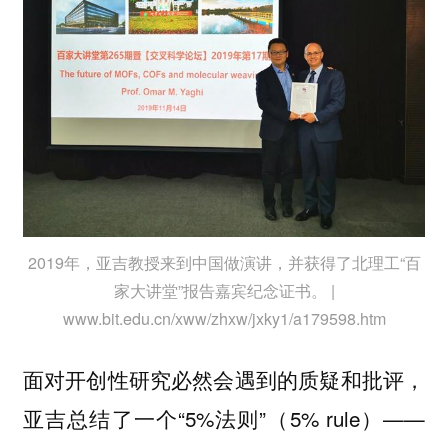
2019年，亚吉教授来到中国做演讲，并获得了北理工“百
家大讲堂”报告嘉宾纪念证书。 |
www.bit.edu.cn/xww/zhxw/jxky1/a179598.htm
面对开创性研究必然会遇到的质疑和批评，
亚吉总结了一个“5%法则”（5% rule）——