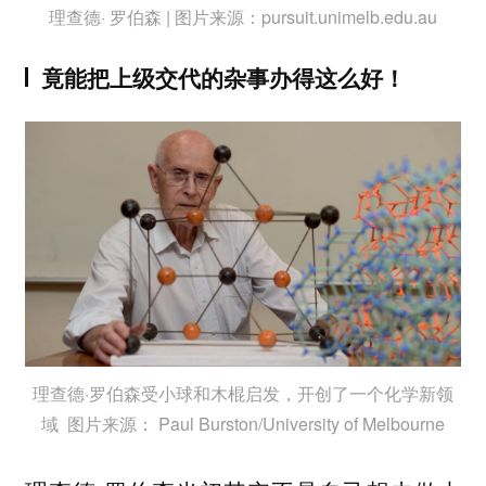
理查德· 罗伯森 | 图片来源：pursuit.unimelb.edu.au
竟能把上级交代的杂事办得这么好！
理查德·罗伯森受小球和木棍启发，开创了一个化学新领
域 图片来源： Paul Burston/University of Melbourne