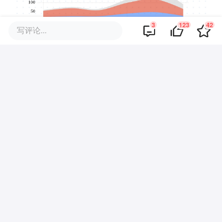
3
123
42
写评论...
36氪制图
此外值得注意的是，除携程、中国中免、华
住等头部企业，众多中小酒店、旅行社及景
区，处于长期微利甚至亏损的状态。从这一
层面看，整个旅游产业链的利润，更多集中
在携程一身。