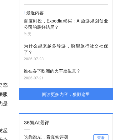
最近内容
百度刚投，Expedia就买：AI旅游规划创业
公司的最好结局？
昨天
为什么越来越多导游，盼望旅行社交社保
了？
2026-07-23
谁在吞下欧洲的火车票生意？
2026-07-21
史悠
接服
阅读更多内容，狠戳这里
为是
36氪AI测评
发起
选靠谱AI，看真实评测
查看
于今