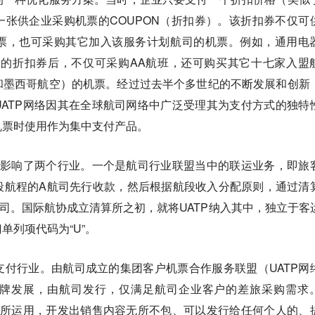
张供企业采购机票的COUPON（折扣券）。该折扣券不仅可
票，也可采购其它加入该服务计划航司的机票。例如，通用电
）的折扣券后，不仅可采购AA航班，还可购买其它十七家入盟
和墨西哥航空）的机票。经过过去半个多世纪的不断发展和创新
ATP网络因其在全球航司网络中广泛受理其为支付方式的独特
机票时使用作为集中支付产品。
接影响了两个行业。一个是航司行业联盟当中的联运业务，即旅
段航程的A航司先行收款，然后根据航段收入分配原则，通过清
司。国际航协成立清算所之初，就将UATP纳入其中，独立于客
单列项代码为“U”。
付行业。由航司成立的集团客户机票合作服务联盟（UATP网
牌发展，由航司发行，仅满足航司企业客户的差旅采购需求
织所运用，开发出销售内容无所不包、可以发行给任何个人的、