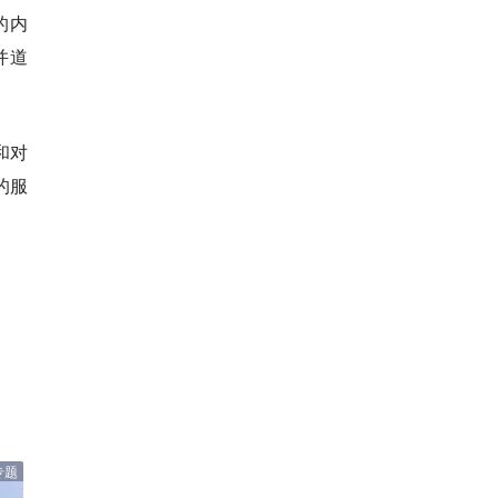
的内
并道
和对
的服
专题