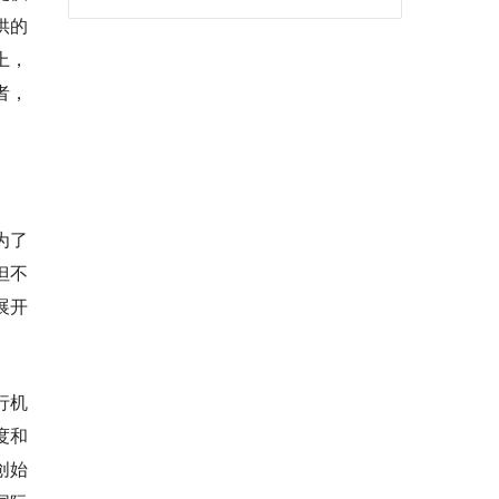
供的
上，
者，
为了
但不
展开
行机
度和
创始