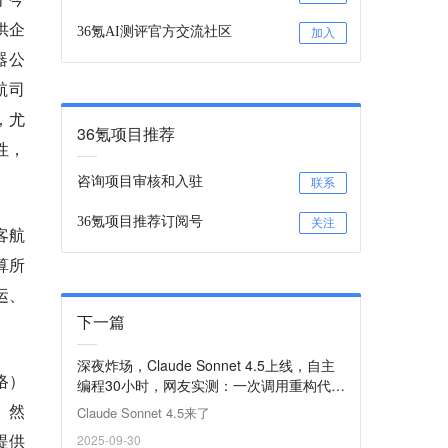
供企
36氪AI测评官方交流社区
加入
器公
航司
，尤
36氪项目推荐
性，
咨询项目审核和入驻
联系
36氪项目推荐订阅号
关注
客航
算所
运、
下一篇
深夜炸场，Claude Sonnet 4.5上线，自主
络）
编程30小时，网友实测：一次调用重构代码
库，新增3000行代码却运行失败
。然
Claude Sonnet 4.5来了
提供
2025-09-30