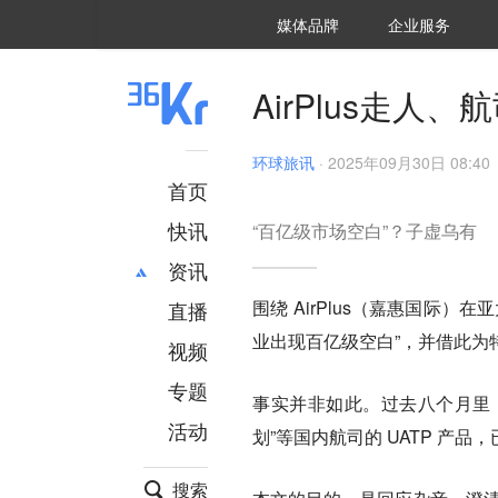
36氪Auto
数字时氪
企业号
未来消费
智能涌现
未来城市
启动Power on
媒体品牌
企业服务
企服点评
36氪出海
36氪研究院
潮生TIDE
36氪企服点评
36Kr研究院
36氪财经
职场bonus
36碳
后浪研究所
36Kr创新咨询
暗涌Waves
硬氪
氪睿研究院
AirPlus走
环球旅讯
·
2025年09月30日 08:40
首页
快讯
“百亿级市场空白”？子虚乌有
资讯
围绕 AirPlus（嘉惠国际）
直播
最新
推荐
业出现百亿级空白”，并借此为
创投
财经
视频
汽车
AI
专题
事实并非如此。过去八个月里，
科技
项目推荐
活动
专精特新
安徽
划”等国内航司的 UATP 产
搜索