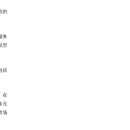
欧的
服务
航空
包括
。在
多元
市场