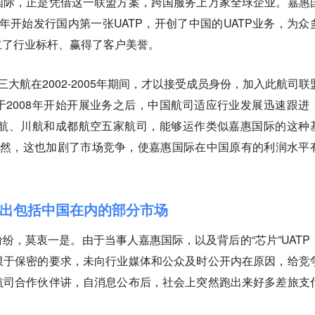
国际，正是凭借这一联盟方案，跨国服务上万家全球企业。嘉惠
08年开始发行国内第一张UATP，开创了中国的UATP业务，为众
立了行业标杆、赢得了客户美誉。
三大航在2002-2005年期间，才以接受成员身份，加入此航司联
2008年开始开展业务之后，中国航司适应行业发展迅速跟进
山航、川航和成都航空五家航司，能够运作类似嘉惠国际的这种
当然，这也加剧了市场竞争，使嘉惠国际在中国原有的利润水平
出包括中国在内的部分市场
纷，莫衷一是。由于当事人嘉惠国际，以及背后的“芯片”UATP
限于保密的要求，未向行业媒体和公众及时公开内在原因，给竞
航司合作伙伴讲，自消息公布后，社会上突然跑出来好多差旅支