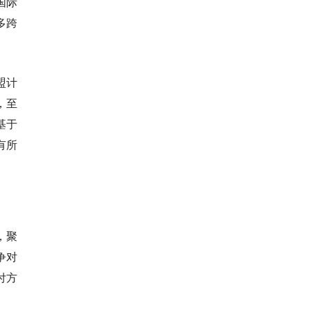
国际
多跨
盟计
，至
基于
有所
，聚
争对
付方