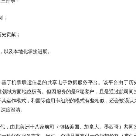
清三件事：
机制；
系与历史贡献；
因，以及本地化承接进展。
业，基于机票联运信息的共享电子数据服务平台。该平台由于历
准领域方面地位极高。但因服务的是B端客户，且是通过航司间
于其运作模式，和国际信用卡组织的模式有些相似，还会被误认
下深度澄清。
年代，由北美洲十八家航司（包括美国、加拿大、墨西哥）共同
的一种优化服务方案。当时，企业只要支付一个折扣价格（类似