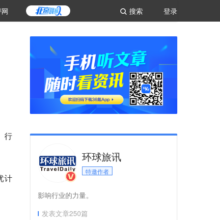
评网
搜索
登录
、行
环球旅讯
特邀作者
优计
影响行业的力量。
发表文章
250
篇