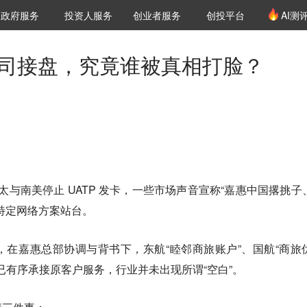
创投发布
项目推荐
核心服务
LP源计划
政府服务
投资人服务
创业者服务
创投平台
AI测
36氪Pro
VClub
VClub投资机构库
创投氪堂
城市之窗
投资机构职位推介
企业入驻
投资人认证
人、航司接盘，究竟谁被真相打脸？
在亚太与南美停止 UATP 发卡，一些市场声音宣称“嘉惠中国撂挑子
特定网络方案站台。
在嘉惠总部协调与背书下，东航“睦邻商旅账户”、国航“商旅
品，已有序承接原客户服务，行业并未出现所谓“空白”。