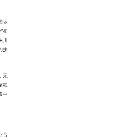
国际
”和
由川
的接
，无
家独
表中
业合