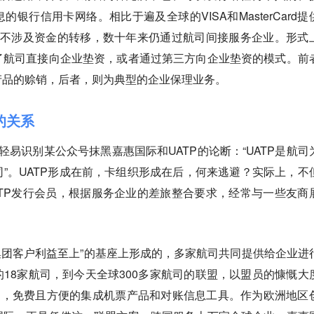
银行信用卡网络。相比于遍及全球的VISA和MasterCard提
，不涉及资金的转移，数十年来仍通过航司间接服务企业。形式
了航司直接向企业垫资，或者通过第三方向企业垫资的模式。前
产品的赊销，后者，则为典型的企业保理业务。
的关系
轻易识别某公众号抹黑嘉惠国际和UATP的论断：“UATP是航司
”。UATP形成在前，卡组织形成在后，何来逃避？实际上，不
TP发行会员，根据服务企业的差旅整合要求，经常与一些友商
司集团客户利益至上”的基座上形成的，多家航司共同提供给企业进
18家航司，到今天全球300多家航司的联盟，以盟员的慷慨大
的，免费且方便的集成机票产品和对账信息工具。作为欧洲地区