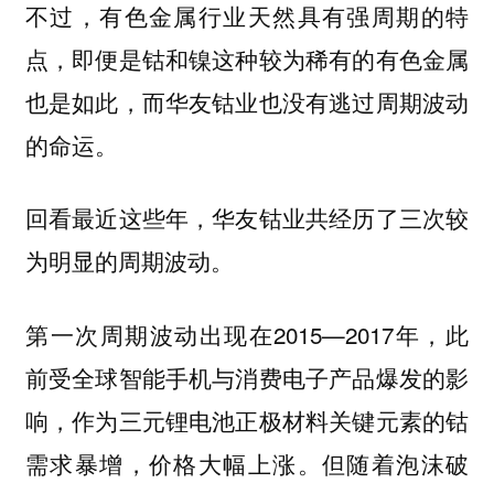
不过，有色金属行业天然具有强周期的特
点，即便是钴和镍这种较为稀有的有色金属
也是如此，而华友钴业也没有逃过周期波动
的命运。
回看最近这些年，华友钴业共经历了三次较
为明显的周期波动。
第一次周期波动出现在2015—2017年，此
前受全球智能手机与消费电子产品爆发的影
响，作为三元锂电池正极材料关键元素的钴
需求暴增，价格大幅上涨。但随着泡沫破