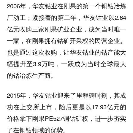
2006年，华友钴业在刚果的第一个铜钴冶炼
厂动工；紧接着的第二年，华友钴业以2.64
亿元收购三家刚果矿业企业，成为当时唯一
一家，在刚果拥有钴矿开采权的民营企业。
也是通过这次收购，让华友钴业的钴产能大
幅提升至3.9万吨，一跃成为当时全球最大
的钴冶炼生产商。
2015年，华友钴业迎来了里程碑时刻，其成
功在上交所上市，随后更是以17.93亿元的
价格拿下刚果PE527铜钴矿权，进一步夯实
了在铜钴领域的优势。