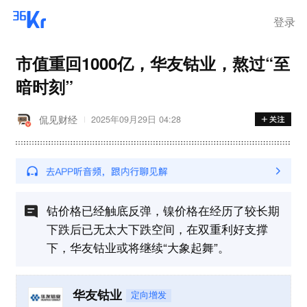
登录
市值重回1000亿，华友钴业，熬过“至
暗时刻”
侃见财经
2025年09月29日 04:28
钴价格已经触底反弹，镍价格在经历了较长期
下跌后已无太大下跌空间，在双重利好支撑
下，华友钴业或将继续“大象起舞”。
华友钴业
定向增发