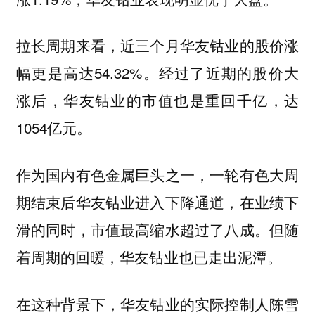
拉长周期来看，近三个月华友钴业的股价涨
幅更是高达54.32%。经过了近期的股价大
涨后，华友钴业的市值也是重回千亿，达
1054亿元。
作为国内有色金属巨头之一，一轮有色大周
期结束后华友钴业进入下降通道，在业绩下
滑的同时，市值最高缩水超过了八成。但随
着周期的回暖，华友钴业也已走出泥潭。
在这种背景下，华友钴业的实际控制人陈雪