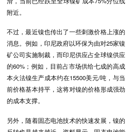
滑，当前已经跌至全球镍矿成本75%分位线
附近。
不过，最近镍也传出了一些刺激价格上涨的
消息。例如，印尼政府以环保为由对25家镍
矿公司实施制裁，而印尼供应占全球镍供应
的60%；例如，目前占市场供给七成的高成
本火法镍生产成本约在15500美元/吨，与当
前价格基本持平，这将对镍的价格形成强劲
的成本支撑。
另外，随着固态电池技术的快速发展，镍的
反转也是越来越近。资料显示，固态电池能