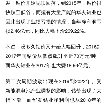
裂，钴价开始见顶回落，到2015年，钴价很
快跌至低谷，而握有大量产能的华友钴业也
因此出现了业绩亏损的情况，当年净利润亏
损2.46亿元，同比大幅下滑269.22%。
不过，没多久钴价又开始大幅回升，2016到
2017年间钴价从低点飙升至近70万元/吨，
而华友钴业在2017年也大赚18.93亿元。
第二次周期波动出现在2019到2022年。受
新能源电池产业调整的影响，钴价出现了大
幅下滑，而华友钴业净利润也从2018年的