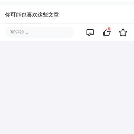
你可能也喜欢这些文章
5
一日“五难临门”，百亿光电龙头两
写评论...
连跌停
一签7.5万、估值609亿，机构投
资人都在疯抢宇树科技？
爱丽家居涨停背后，36氪企业全
情报提前发现了什么？
卫蓝估值200亿、清陶279亿，中
科院和清华谁才是固态电池真正