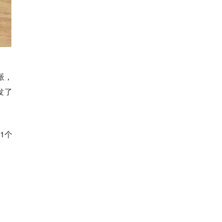
派，
发了
1个