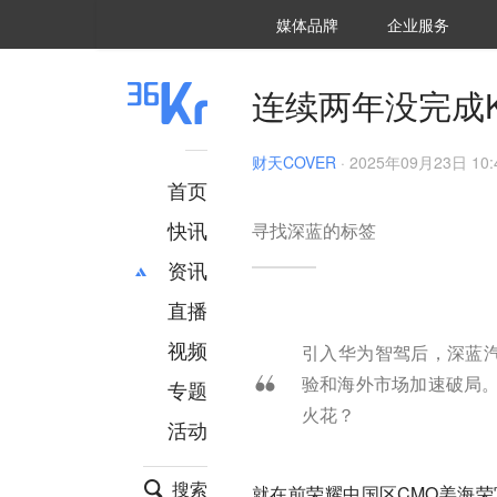
36氪Auto
数字时氪
企业号
未来消费
智能涌现
未来城市
启动Power on
媒体品牌
企业服务
企服点评
36氪出海
36氪研究院
潮生TIDE
36氪企服点评
36Kr研究院
36氪财经
职场bonus
36碳
后浪研究所
36Kr创新咨询
暗涌Waves
硬氪
氪睿研究院
连续两年没完成K
财天COVER
·
2025年09月23日 10:
首页
快讯
寻找深蓝的标签
资讯
直播
最新
推荐
创投
财经
视频
引入华为智驾后，深蓝汽
汽车
AI
验和海外市场加速破局
专题
科技
项目推荐
火花？
活动
专精特新
安徽
搜索
就在前荣耀中国区CMO姜海