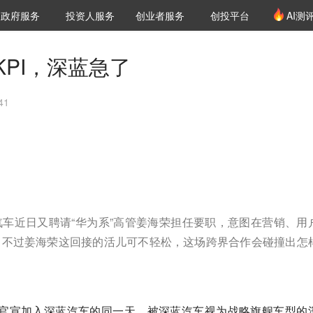
创投发布
项目推荐
核心服务
LP源计划
政府服务
投资人服务
创业者服务
创投平台
AI测
36氪Pro
VClub
VClub投资机构库
创投氪堂
城市之窗
投资机构职位推介
企业入驻
投资人认证
PI，深蓝急了
41
车近日又聘请“华为系”高管姜海荣担任要职，意图在营销、用
。不过姜海荣这回接的活儿可不轻松，这场跨界合作会碰撞出怎
荣官宣加入深蓝汽车的同一天，被深蓝汽车视为战略旗舰车型的