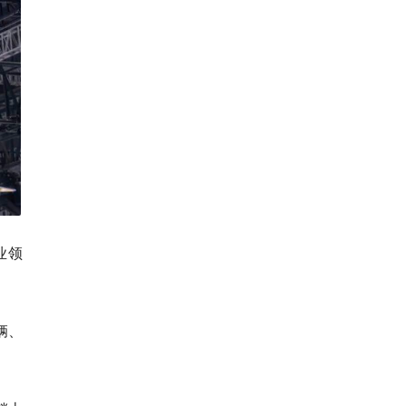
业领
3辆、
。