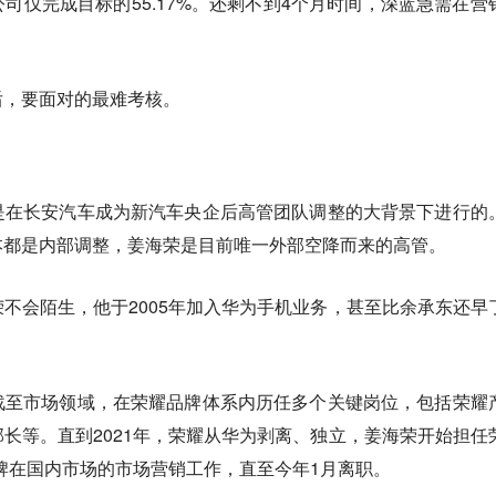
司仅完成目标的55.17%。还剩不到4个月时间，深蓝急需在营
后，要面对的最难考核。
是在长安汽车成为新汽车央企后高管团队调整的大背景下进行的
本都是内部调整，姜海荣是目前唯一外部空降而来的高管。
不会陌生，他于2005年加入华为手机业务，甚至比余承东还早
战至市场领域，在荣耀品牌体系内历任多个关键岗位，包括荣耀
长等。直到2021年，荣耀从华为剥离、独立，姜海荣开始担任
牌在国内市场的市场营销工作，直至今年1月离职。