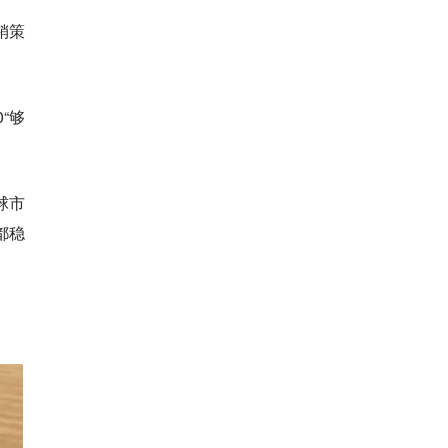
销策
“够
球市
都稳