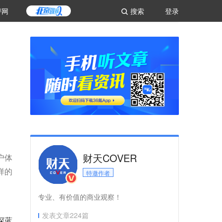
评网
搜索
登录
财天COVER
户体
样的
特邀作者
专业、有价值的商业观察！
发表文章
224
篇
深蓝