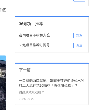
并签
36氪项目推荐
咨询项目审核和入驻
联系
36氪项目推荐订阅号
关注
下一篇
一口就齁两口就饱，嫌霸王茶姬们淡如水的
打工人流行花30喝杯「液体咸蛋糕」？
甜甜咸咸永动机？
2025-09-23