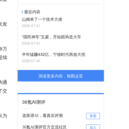
最近内容
山姆来了一个技术大佬
次发
2026-07-31
“国民神车”五菱，开始跟风造大车
2026-07-31
9万
半年猛赚432亿，宁德时代再放大招
是续
2026-07-30
阅读更多内容，狠戳这里
沟通
了交
36氪AI测评
认为
选靠谱AI，看真实评测
查看
36氪AI测评官方交流社区
加入