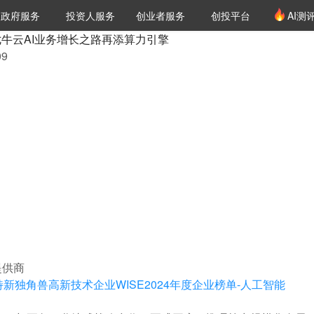
创投发布
项目推荐
核心服务
LP源计划
政府服务
投资人服务
创业者服务
创投平台
AI测
36氪Pro
VClub
VClub投资机构库
创投氪堂
城市之窗
投资机构职位推介
企业入驻
投资人认证
七牛云AI业务增长之路再添算力引擎
09
提供商
特新
独角兽
高新技术企业
WISE2024年度企业榜单-人工智能