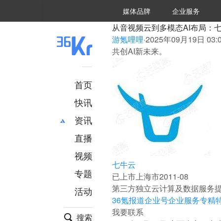
36氪Auto
数字时氪
企业号
未来消费
智能涌现
未来城市
启动Power on
媒体品牌
企业服务
企服点评
36氪出海
36氪研究院
潮生TIDE
36氪企服点评
36Kr研究院
36氪财经
职场bonus
36碳
后浪研究所
36Kr创新咨询
暗涌Waves
硬氪
氪睿研究院
从音视频云到多模态AI布局：
游氪哩哩
·
2025年09月19日 03:
共创AI新未来。
首页
快讯
资讯
直播
最新
推荐
创投
财经
视频
七牛云
汽车
AI
专题
已上市
上海市
2011-08
科技
项目推荐
第三方独立云计算及数据服务
活动
专精特新
安徽
36氪报道
企业号
企业服务
专精
我要联系
搜索