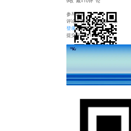
9
收 藏
+1
0
评 论
参与评论
评论千万条，友善第一条
登录
后参与讨论
提交评论
0/1000
打
沉浸阅读
返回顶部
举报