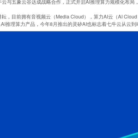
，七牛云与五象云谷达成战略合作，正式开启AI推理算力规模化布
目前拥有音视频云（Media Cloud），算力AI云（AI Cloud
AI推理算力产品，今年8月推出的灵矽AI也标志着七牛云从云到