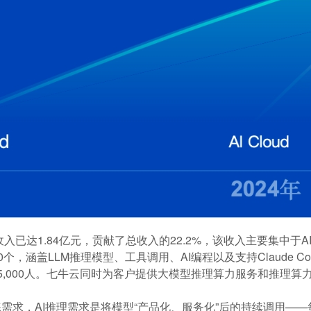
关收入已达1.84亿元，贡献了总收入的22.2%，该收入主要集中
，涵盖LLM推理模型、工具调用、AI编程以及支持Claude C
15,000人。七牛云同时为客户提供大模型推理算力服务和推理算
练需求，AI推理需求是将模型“产品化、服务化”后的持续调用—