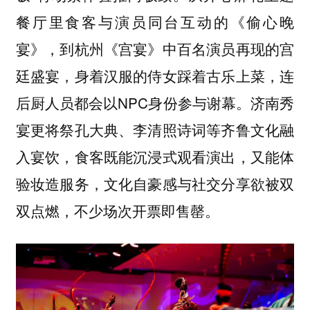
餐厅里食客与演员同台互动的《偷心晚
宴》，到杭州《宫宴》中百名演员再现的宫
廷盛宴，身着汉服的侍女踩着古乐上菜，连
后厨人员都会以NPC身份参与谢幕。济南秀
宴更将祭孔大典、李清照诗词等齐鲁文化融
入宴饮，食客既能沉浸式观看演出，又能体
验妆造服务，文化自豪感与社交分享欲被双
双点燃，不少场次开票即售罄。