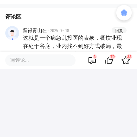
评论区
·
回复
留得青山在
2025-09-18
这就是一个病急乱投医的表象，餐饮业现
在处于谷底，业内找不到好方式破局，最
终还是要靠内需结束这闹剧
3
79
33
写评论...
·
回复
验C
2025-09-18
这玩意早就有了，茶馆书场，过去正经的
大饭庄都可以表演，但不要擦边和色情相
关，做的不好吃就往妓院上发展是不行的
·
回复
虾虾虾虾虾虾虾米
2025-09-18
广东摔跤早茶应该还可以