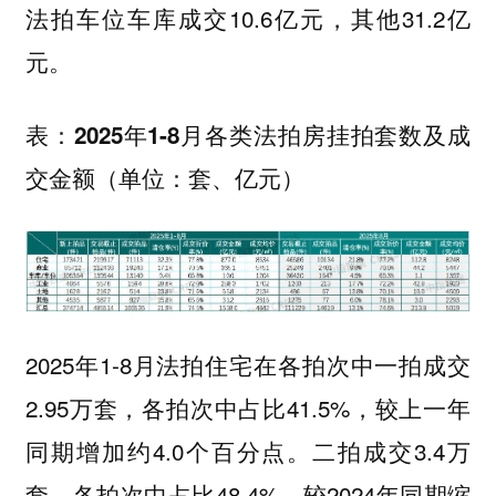
法拍车位车库成交10.6亿元，其他31.2亿
元。
表：2025年1-8月各类法拍房挂拍套数及成
交金额（单位：套、亿元）
2025年1-8月法拍住宅在各拍次中一拍成交
2.95万套，各拍次中占比41.5%，较上一年
同期增加约4.0个百分点。二拍成交3.4万
套，各拍次中占比48.4%，较2024年同期缩