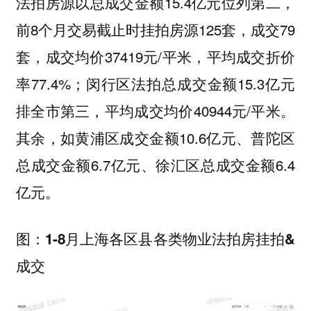
法拍房源以总成交金额15.4亿元位列第二，
前8个月交易截止时挂拍房源125套，成交79
套，成交均价37419元/平米，平均成交折价
率77.4%；
法拍总成交金额15.3亿元
闵行区
排全市第三，平均成交均价40944元/平米。
其余，如黄浦区成交金额10.6亿元、普陀区
总成交金额6.7亿元、徐汇区总成交金额6.4
亿元。
图：1-8月上海各区县各类物业法拍房挂拍&
成交