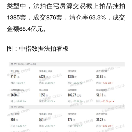
类型中，
房源交易截止拍品挂拍
法拍住宅
1385套，成交876套，清仓率63.3%，成交
金额68.4亿元。
图：中指数据法拍看板