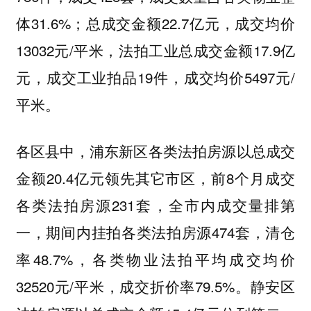
体31.6%；总成交金额22.7亿元，成交均价
13032元/平米，
总成交金额17.9亿
法拍工业
元，成交工业拍品19件，成交均价5497元/
平米。
各区县中，
各类法拍房源以总成交
浦东新区
金额20.4亿元领先其它市区，前8个月成交
各类法拍房源231套，全市内成交量排第
一，期间内挂拍各类法拍房源474套，清仓
率48.7%，各类物业法拍平均成交均价
32520元/平米，成交折价率79.5%。
静安区