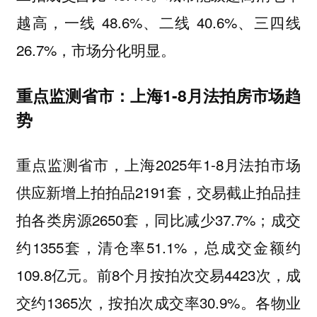
越高，一线 48.6%、二线 40.6%、三四线
26.7%，市场分化明显。
重点监测省市：上海1-8月法拍房市场趋
势
重点监测省市，上海2025年1-8月法拍市场
供应新增上拍拍品2191套，交易截止拍品挂
拍各类房源2650套，同比减少37.7%；成交
约1355套，清仓率51.1%，总成交金额约
109.8亿元。前8个月按拍次交易4423次，成
交约1365次，按拍次成交率30.9%。各物业