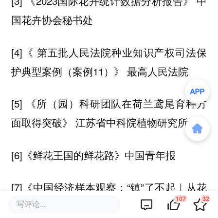
[3] 《2023国际花卉统计数据分析报告》 中
国花卉协会秘书处
[4]《 第五批人民法院种业知识产权司法保
护典型案例（案例11）》 最高人民法院
[5] 《所（园）科研团队在荷兰鸢尾育种方
面取得突破》 江苏省中科院植物研究所
[6]《鲜花王国的鲜花路》中国青年报
[7]《中国经济样本观察：“镇”了不起｜从花
107
32
写评论...
田花市到花都，鲜花“绽放”出双百亿“浪漫经