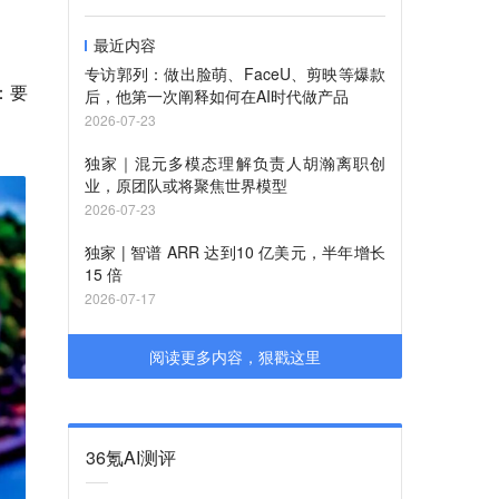
最近内容
专访郭列：做出脸萌、FaceU、剪映等爆款
：
要
后，他第一次阐释如何在AI时代做产品
2026-07-23
独家｜混元多模态理解负责人胡瀚离职创
业，原团队或将聚焦世界模型
2026-07-23
独家 | 智谱 ARR 达到10 亿美元，半年增长
15 倍
2026-07-17
阅读更多内容，狠戳这里
36氪AI测评