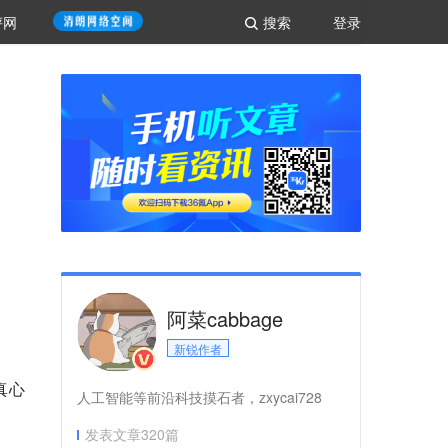
评网
搜索
登录
阿菜cabbage
新锐作者
真心
人工智能等前沿科技摸石者，zxycai728
发表文章
320
篇