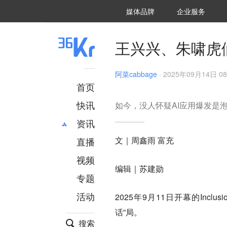
36氪Auto
数字时氪
企业号
未来消费
智能涌现
未来城市
启动Power on
媒体品牌
企业服务
企服点评
36氪出海
36氪研究院
潮生TIDE
36氪企服点评
36Kr研究院
36氪财经
职场bonus
36碳
后浪研究所
36Kr创新咨询
暗涌Waves
硬氪
氪睿研究院
王兴兴、朱啸虎
阿菜cabbage
·
2025年09月14日 08
首页
快讯
如今，没人怀疑AI应用爆发是
资讯
文｜周鑫雨 富充
直播
最新
推荐
创投
财经
视频
编辑｜苏建勋
汽车
AI
专题
科技
项目推荐
活动
2025年9月11日开幕的Inc
专精特新
安徽
话”局。
搜索