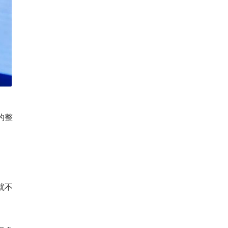
的整
就不