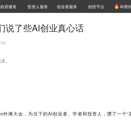
创投发布
项目推荐
核心服务
LP源计划
政府服务
投资人服务
创业者服务
创投平台
AI测
36氪Pro
VClub
VClub投资机构库
创投氪堂
城市之窗
投资机构职位推介
企业入驻
投资人认证
们说了些AI创业真心话
:54
泡沫。
lusion外滩大会，为当下的AI创业者、学者和投资人，攒了一个“