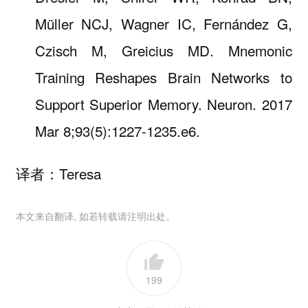
Müller NCJ, Wagner IC, Fernández G,
Czisch M, Greicius MD. Mnemonic
Training Reshapes Brain Networks to
Support Superior Memory. Neuron. 2017
Mar 8;93(5):1227-1235.e6.
译者：Teresa
本文来自翻译, 如若转载请注明出处。
199