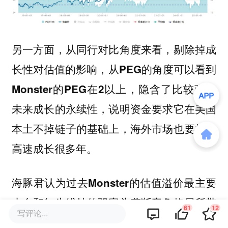
另一方面，从同行对比角度来看，剔除掉成
长性对估值的影响，
从PEG的角度可以看到
Monster的PEG在2以上，隐含了比较强的
未来成长的永续性，说明资金要求它在美国
本土不掉链子的基础上，海外市场也要持续
高速成长很多年。
海豚君认为
过去Monster的估值溢价最主要
来自和红牛维持的双寡头垄断竞争格局所带
61
12
写评论...
来的定价权，在这种情况下，头部企业可以