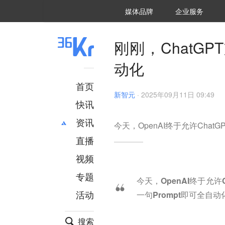
36氪Auto
数字时氪
企业号
未来消费
智能涌现
未来城市
启动Power on
媒体品牌
企业服务
企服点评
36氪出海
36氪研究院
潮生TIDE
36氪企服点评
36Kr研究院
36氪财经
职场bonus
36碳
后浪研究所
36Kr创新咨询
暗涌Waves
硬氪
氪睿研究院
刚刚，ChatGP
动化
首页
新智元
·
2025年09月11日 09:49
快讯
资讯
今天，OpenAI终于允许Chat
直播
最新
推荐
创投
财经
视频
汽车
AI
专题
今天，OpenAI终于允
科技
项目推荐
活动
一句Prompt即可全自
专精特新
安徽
搜索