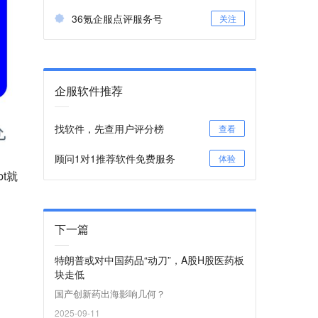
36氪企服点评服务号
关注
企服软件推荐
找软件，先查用户评分榜
查看
顾问1对1推荐软件免费服务
体验
t就
下一篇
特朗普或对中国药品“动刀”，A股H股医药板
块走低
国产创新药出海影响几何？
2025-09-11