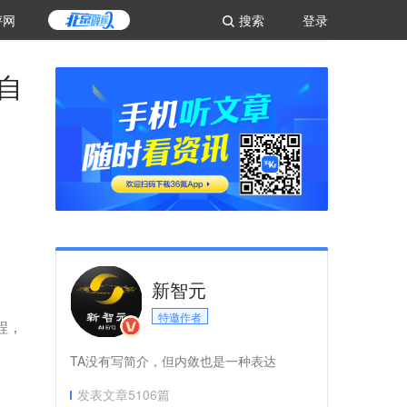
评网
搜索
登录
全自
新智元
特邀作者
程，
TA没有写简介，但内敛也是一种表达
发表文章
5106
篇