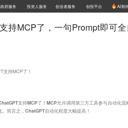
创投发布
项目推荐
核心服务
LP源计划
政府服务
投资人服务
创业者服务
创投平台
AI测
36氪Pro
VClub
VClub投资机构库
创投氪堂
城市之窗
投资机构职位推介
企业入驻
投资人认证
T支持MCP了，一句Prompt即可
GPT支持MCP了！
许ChatGPT支持MCP了！MCP允许调用第三方工具参与自动化流
动化。简言之，ChatGPT自动化程度大幅提高！